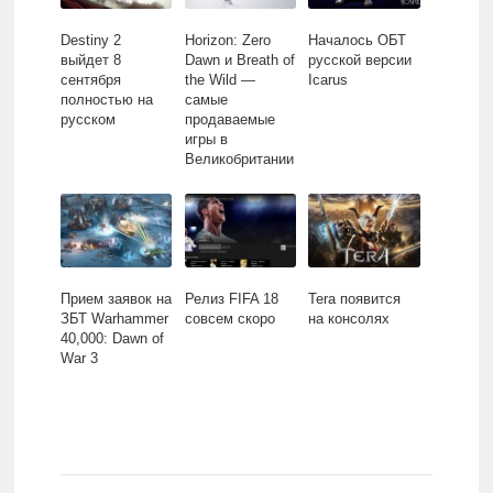
Destiny 2
Horizon: Zero
Началось ОБТ
выйдет 8
Dawn и Breath of
русской версии
сентября
the Wild —
Icarus
полностью на
самые
русском
продаваемые
игры в
Великобритании
Прием заявок на
Релиз FIFA 18
Tera появится
ЗБТ Warhammer
совсем скоро
на консолях
40,000: Dawn of
War 3