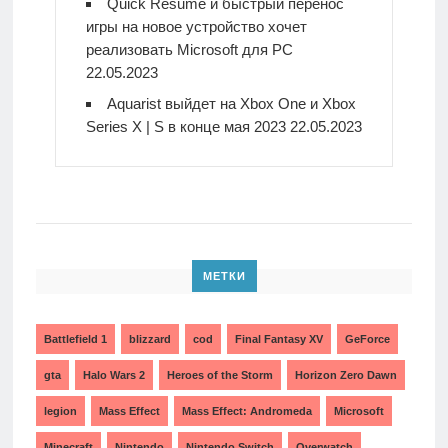
Quick Resume и быстрый перенос
игры на новое устройство хочет
реализовать Microsoft для PC
22.05.2023
Aquarist выйдет на Xbox One и Xbox
Series X | S в конце мая 2023
22.05.2023
МЕТКИ
Battlefield 1
blizzard
cod
Final Fantasy XV
GeForce
gta
Halo Wars 2
Heroes of the Storm
Horizon Zero Dawn
legion
Mass Effect
Mass Effect: Andromeda
Microsoft
Minecraft
Nintendo
Nintendo Switch
Overwatch