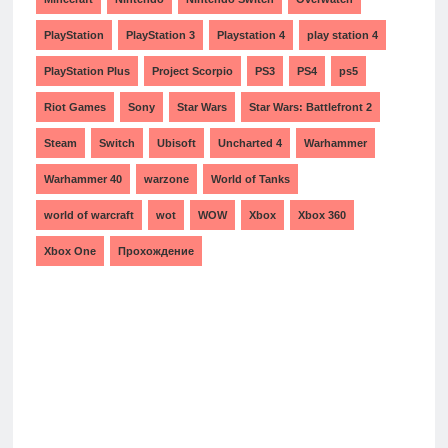
PlayStation
PlayStation 3
Playstation 4
play station 4
PlayStation Plus
Project Scorpio
PS3
PS4
ps5
Riot Games
Sony
Star Wars
Star Wars: Battlefront 2
Steam
Switch
Ubisoft
Uncharted 4
Warhammer
Warhammer 40
warzone
World of Tanks
world of warcraft
wot
WOW
Xbox
Xbox 360
Xbox One
Прохождение