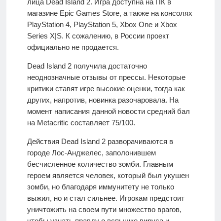
лица Dead Island 2. Игра доступна на ПК в
магазине Epic Games Store, а также на консолях
PlayStation 4, PlayStation 5, Xbox One и Xbox
Series X|S. К сожалению, в России проект
официально не продается.
Dead Island 2 получила достаточно
неоднозначные отзывы от прессы. Некоторые
критики ставят игре высокие оценки, тогда как
других, напротив, новинка разочаровала. На
момент написания данной новости средний бал
на Metacritic составляет 75/100.
Действия Dead Island 2 разворачиваются в
городе Лос-Анджелес, заполонившем
бесчисленное количество зомби. Главным
героем является человек, который был укушен
зомби, но благодаря иммунитету не только
выжил, но и стал сильнее. Игрокам предстоит
уничтожить на своем пути множество врагов,
чтобы узнать правду о вспышке вируса и