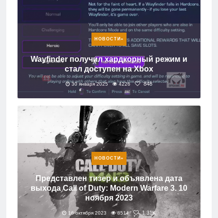
игры
Мобильное
НОВОСТИ»
Культовые
Wayfinder получил хардкорный режим и
игры
стал доступен на Xbox
848
30 января 2025
4226
НОВОСТИ»
Представлен тизер и объявлена дата
выхода Call of Duty: Modern Warfare 3. 10
ноября 2023
1.31K
16 октября 2023
8514