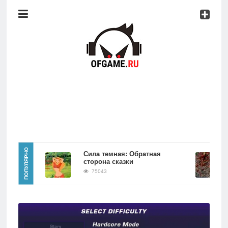
Консоли
Про
игры
Мобильное
Культовые
игры
Главная
ПОПУЛЯРНО
Сила темная: Обратная
Alien shoote
сторона сказки
60760
Новости
75043
Консоли
Про