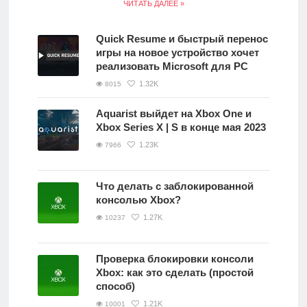
ЧИТАТЬ ДАЛЕЕ »
Quick Resume и быстрый перенос
игры на новое устройство хочет
реализовать Microsoft для PC
1.32K
8015
Aquarist выйдет на Xbox One и
Xbox Series X | S в конце мая 2023
1.23K
7966
Что делать с заблокированной
консолью Xbox?
1.27K
10237
Проверка блокировки консоли
Xbox: как это сделать (простой
способ)
1.21K
10001