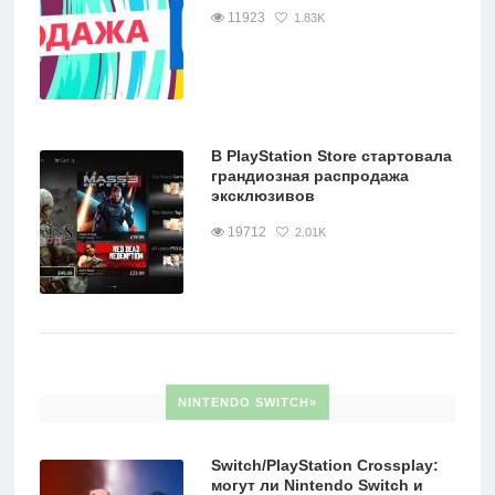
11923
1.83K
В PlayStation Store стартовала
грандиозная распродажа
эксклюзивов
19712
2.01K
NINTENDO SWITCH»
Switch/PlayStation Crossplay:
могут ли Nintendo Switch и