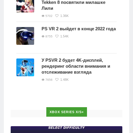
Tekken 8 посвятили милашке
Лили
1.36K
5702
PS VR 2 выйдет в конце 2022 года
1.54K
8755
У PSVR 2 будет 4K-дисплей,
рендеринг области внимания и
отслеживание взгляда
1.48K
7656
XBOX SERIES X/S»