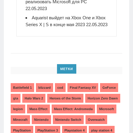
реализовать Microsoft для PC
22.05.2023
Aquarist выйдет на Xbox One и Xbox
Series X | S в конце мая 2023
22.05.2023
МЕТКИ
Battlefield 1
blizzard
cod
Final Fantasy XV
GeForce
gta
Halo Wars 2
Heroes of the Storm
Horizon Zero Dawn
legion
Mass Effect
Mass Effect: Andromeda
Microsoft
Minecraft
Nintendo
Nintendo Switch
Overwatch
PlayStation
PlayStation 3
Playstation 4
play station 4