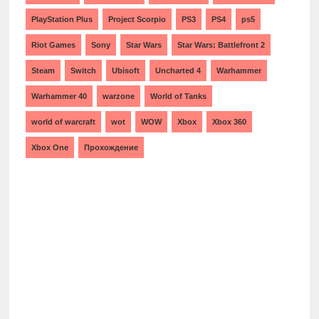
PlayStation Plus
Project Scorpio
PS3
PS4
ps5
Riot Games
Sony
Star Wars
Star Wars: Battlefront 2
Steam
Switch
Ubisoft
Uncharted 4
Warhammer
Warhammer 40
warzone
World of Tanks
world of warcraft
wot
WOW
Xbox
Xbox 360
Xbox One
Прохождение