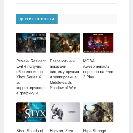
ДРУГИЕ НОВОСТИ
Ремейк Resident
Разработчики
MOBA
Evil 4 получил
показали
Awesomenauts
обновление на
систему оружия
перешла на Free
Xbox Series X |
и экипировки в
2 Play
S,
Middle-earth:
корректирующе
Shadow of War
е графику и
управление
Styx: Shards of
Horizon: Zero
Игра Strange