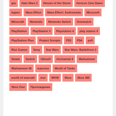
gta
Halo Wars 2
Heroes of the Storm
Horizon Zero Dawn
legion
Mass Effect
Mass Effect: Andromeda
Microsoft
Minecraft
Nintendo
Nintendo Switch
Overwatch
PlayStation
PlayStation 3
Playstation 4
play station 4
PlayStation Plus
Project Scorpio
PS3
PS4
ps5
Riot Games
Sony
Star Wars
Star Wars: Battlefront 2
Steam
Switch
Ubisoft
Uncharted 4
Warhammer
Warhammer 40
warzone
World of Tanks
world of warcraft
wot
WOW
Xbox
Xbox 360
Xbox One
Прохождение