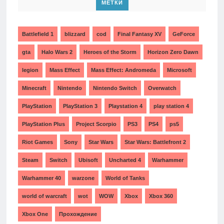
МЕТКИ
Battlefield 1
blizzard
cod
Final Fantasy XV
GeForce
gta
Halo Wars 2
Heroes of the Storm
Horizon Zero Dawn
legion
Mass Effect
Mass Effect: Andromeda
Microsoft
Minecraft
Nintendo
Nintendo Switch
Overwatch
PlayStation
PlayStation 3
Playstation 4
play station 4
PlayStation Plus
Project Scorpio
PS3
PS4
ps5
Riot Games
Sony
Star Wars
Star Wars: Battlefront 2
Steam
Switch
Ubisoft
Uncharted 4
Warhammer
Warhammer 40
warzone
World of Tanks
world of warcraft
wot
WOW
Xbox
Xbox 360
Xbox One
Прохождение