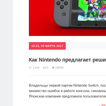
12:21, 09 МАРТА 2017
Как Nintendo предлагает реш
0
18546
1.67K
Владельцы первой партии Nintendo Switch, по
множество ошибок в работе консоли, связанны
Японская компания предложила пользователям
- Чи