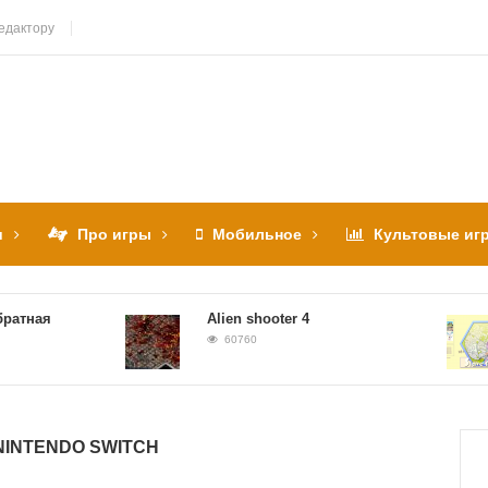
едактору
и
Про игры
Мобильное
Культовые иг
Alien shooter 4
Sla
60760
6
NINTENDO SWITCH