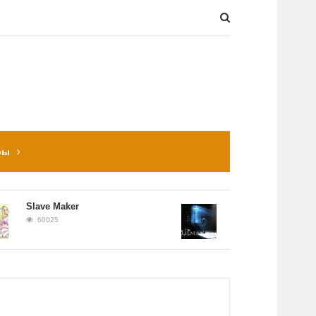
ры
ve Maker
Прохождение Hitman:
Contracts
0025
56651