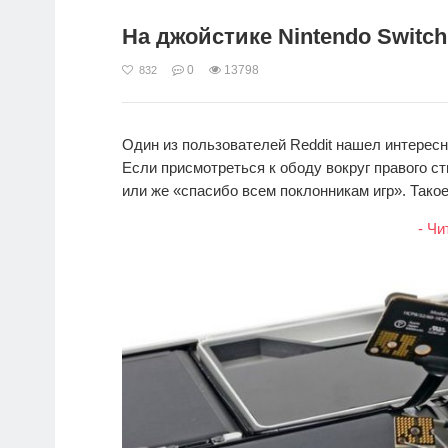
На джойстике Nintendo Switc
0
13798
832
Один из пользователей Reddit нашел интересну
Если присмотреться к ободу вокруг правого 
или же «cпасибо всем поклонникам игр». Такое 
- Чи