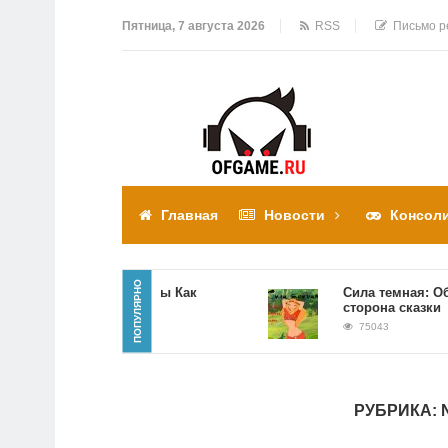
Пятница, 7 августа 2026
RSS
Письмо р
Главная
Новости
Консол
ПОПУЛЯРНО
рохождение игры Как
Сила темная: Обратная
остать соседа
сторона сказки
310305
75043
РУБРИКА: