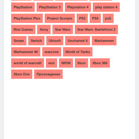
PlayStation
PlayStation 3
Playstation 4
play station 4
PlayStation Plus
Project Scorpio
PS3
PS4
ps5
Riot Games
Sony
Star Wars
Star Wars: Battlefront 2
Steam
Switch
Ubisoft
Uncharted 4
Warhammer
Warhammer 40
warzone
World of Tanks
world of warcraft
wot
WOW
Xbox
Xbox 360
Xbox One
Прохождение