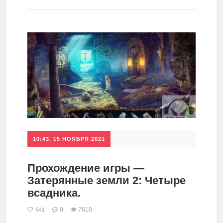
игры
Мобильное
Культовые
игры
10:43, 15 НОЯБРЯ 2021
Прохождение игры —
Затерянные земли 2: Четыре
всадника.
0
7610
541