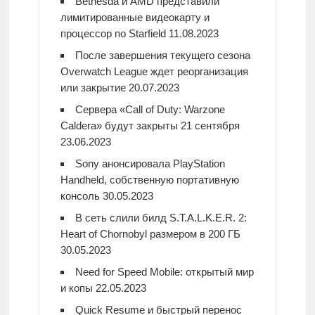
Bethesda и AMD представили
лимитированные видеокарту и
процессор по Starfield
11.08.2023
После завершения текущего сезона
Overwatch League ждет реорганизация
или закрытие
20.07.2023
Сервера «Call of Duty: Warzone
Caldera» будут закрыты 21 сентября
23.06.2023
Sony анонсировала PlayStation
Handheld, собственную портативную
консоль
30.05.2023
В сеть слили билд S.T.A.L.K.E.R. 2:
Heart of Chornobyl размером в 200 ГБ
30.05.2023
Need for Speed Mobile: открытый мир
и копы
22.05.2023
Quick Resume и быстрый перенос