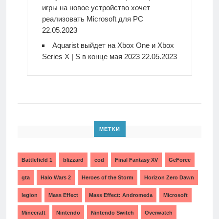
игры на новое устройство хочет
реализовать Microsoft для PC
22.05.2023
Aquarist выйдет на Xbox One и Xbox
Series X | S в конце мая 2023
22.05.2023
МЕТКИ
Battlefield 1
blizzard
cod
Final Fantasy XV
GeForce
gta
Halo Wars 2
Heroes of the Storm
Horizon Zero Dawn
legion
Mass Effect
Mass Effect: Andromeda
Microsoft
Minecraft
Nintendo
Nintendo Switch
Overwatch