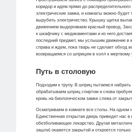
коридор и идем прямо до распределительного
электрические замки, и комнаты можно будет
вырубить электричество. Крышку щитка выла
движением выдергиваем красный провод. Захо
к шкафчику с медикаментами и из него доста
последний предмет, мы услышим движение в к
справа и ждем, пока тварь не сделает обход вс
возвращаемся со шприцем в холл к мертвому 
Путь в столовую
Подходим к трупу. В шприц пытаемся набрать 
обрабатываем шприц спиртом и снова пробуем
кровь на биологическом замке слева от закры
Осматриваем в комнате все столы. На одном н
Единственная открытая дверь приведет нас в 
обезболивающее лекарство. Другая металличес
зашли) окажется закрытой и откроется только 