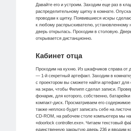
Давайте его и устроим. Заходим еще раз в кла
распределительному щитку в комнате. Опускае
проводам к щитку. Появившиеся искры сделают
к любому распрыскивателю, установленному н
дверь открылась. Проходим в столовую. Дверь
открывается дистанционно.
Кабинет отца
Проходим на кухню. Из шкафчиков справа от д
— 1-й секретный артефакт. Заходим в комнатк
с проектором вы сможете найти артефакт для 
на экран, чтобы Филипп сделал записи. Прове
фонарик, для которого, собственно, батарейк
компакт-диск. Просматриваем его содержимое.
также неплохо будет записать себе на листоч
CD-ROM, на рабочем столе компьютера мы на
«doorlock controller.exe». Читаем текстовый 
единственную закрытую дверь 236 и вводим ко