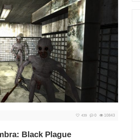
0
10843
439
bra: Black Plague