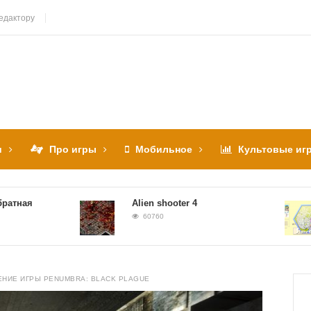
едактору
и
Про игры
Мобильное
Культовые иг
я
Alien shooter 4
60760
НИЕ ИГРЫ PENUMBRA: BLACK PLAGUE