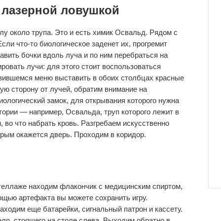
 лазерной ловушкой
у около трупа. Это и есть химик Освальд. Рядом с
сли что-то биологическое заденет их, прогремит
авить бочки вдоль луча и по ним перебраться на
ровать лучи: для этого стоит воспользоваться
оявившемся меню выставить в обоих столбцах красные
ую сторону от лучей, обратим внимание на
иологический замок, для открывания которого нужна
тории — например, Освальда, труп которого лежит в
, во что набрать кровь. Разгребаем искусственно
орым окажется дверь. Проходим в коридор.
стеллаже находим флакончик с медицинским спиртом,
ощью артефакта вы можете сохранить игру.
ходим еще батарейки, сигнальный патрон и кассету.
я, стоящего на столе слева. Выходим обратно в