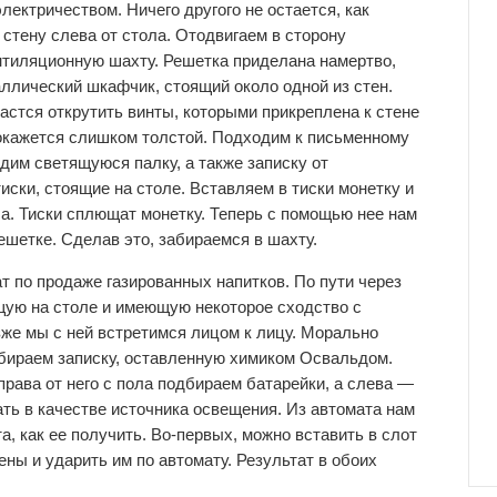
лектричеством. Ничего другого не остается, как
стену слева от стола. Отодвигаем в сторону
нтиляционную шахту. Решетка приделана намертво,
ллический шкафчик, стоящий около одной из стен.
астся открутить винты, которыми прикреплена к стене
окажется слишком толстой. Подходим к письменному
дим светящуюся палку, а также записку от
ски, стоящие на столе. Вставляем в тиски монетку и
ла. Тиски сплющат монетку. Теперь с помощью нее нам
ешетке. Сделав это, забираемся в шахту.
т по продаже газированных напитков. По пути через
щую на столе и имеющую некоторое сходство с
же мы с ней встретимся лицом к лицу. Морально
дбираем записку, оставленную химиком Освальдом.
права от него с пола подбираем батарейки, а слева —
ть в качестве источника освещения. Из автомата нам
а, как ее получить. Во-первых, можно вставить в слот
ены и ударить им по автомату. Результат в обоих