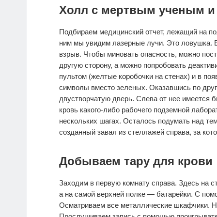
Холл с мертвым ученым и
Подбираем медицинский отчет, лежащий на пол
ним мы увидим лазерные лучи. Это ловушка. Е
взрыв. Чтобы миновать опасность, можно пост
другую сторону, а можно попробовать деактиви
пультом (желтые коробочки на стенах) и в п
символы вместо зеленых. Оказавшись по друг
двустворчатую дверь. Слева от нее имеется б
кровь какого-либо рабочего подземной лабора
нескольких шагах. Осталось подумать над тем
созданный завал из стеллажей справа, за кот
Добываем тару для крови
Заходим в первую комнату справа. Здесь на 
а на самой верхней полке — батарейки. С пом
Осматриваем все металлические шкафчики. На
Прослушиваем запись с помощью проигрывател