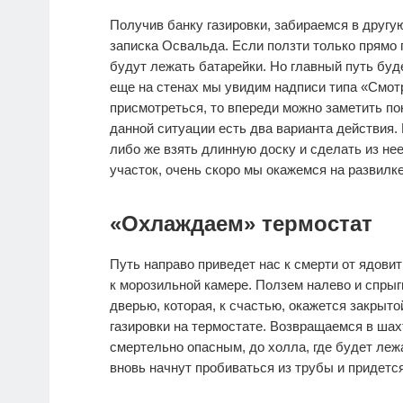
Получив банку газировки, забираемся в другу
записка Освальда. Если ползти только прямо п
будут лежать батарейки. Но главный путь буде
еще на стенах мы увидим надписи типа «Смот
присмотреться, то впереди можно заметить по
данной ситуации есть два варианта действия.
либо же взять длинную доску и сделать из нее
участок, очень скоро мы окажемся на развилке
«Охлаждаем» термостат
Путь направо приведет нас к смерти от ядови
к морозильной камере. Ползем налево и спрыг
дверью, которая, к счастью, окажется закрыт
газировки на термостате. Возвращаемся в шах
смертельно опасным, до холла, где будет леж
вновь начнут пробиваться из трубы и придется