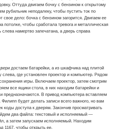
довку. Оттуда двигаем бочку с бензином к открытому
м рубильник неподалеку, чтобы пустить ток по
 свое дело: бочка с бензином загорится. Двигаем ее
а потолке, чтобы сработала тревога и металлическая
 слева намертво запечатана, а дверь справа
вери достаем батарейки, а из шкафчика над плитой
у слева, где установлен проектор и компьютер. Рядом
сохранения игры. Включаем проектор, затем смотрим
ряем все ящики стола, в них находим батарейки и
и и предназначаются. В привод компьютера вставляем
 Филипп будет делать записи всего важного, но вам
ек коды доступа к дверям. Закончив просматривать
йдем два файла: текстовый и исполняемый —
файл, а затем запускаем исполняемый. Находим
д 1167, чтобы открыть ее.