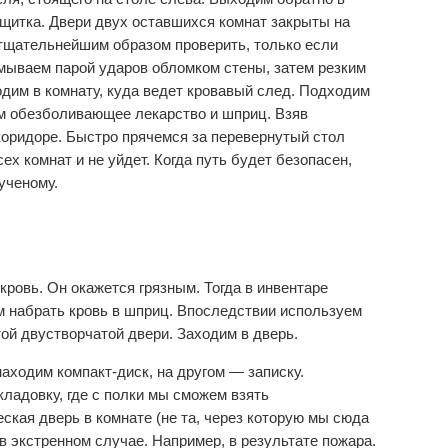
 щитка. Двери двух оставшихся комнат закрыты на
 тщательнейшим образом проверить, только если
мываем парой ударов обломком стены, затем резким
дим в комнату, куда ведет кровавый след. Подходим
ем обезболивающее лекарство и шприц. Взяв
оридоре. Быстро прячемся за перевернутый стол
ех комнат и не уйдет. Когда путь будет безопасен,
ученому.
кровь. Он окажется грязным. Тогда в инвентаре
 набрать кровь в шприц. Впоследствии используем
той двустворчатой двери. Заходим в дверь.
аходим компакт-диск, на другом — записку.
кладовку, где с полки мы сможем взять
кая дверь в комнате (не та, через которую мы сюда
в экстренном случае. Например, в результате пожара.