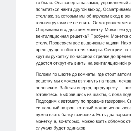
то было. Она заперта на замок, управляемый э
попытаться найти другой выход. Осматриваем 
стеллаж, за которым мы обнаружим вход в ве
голыми руками ее не снять. Осматриваем мета
Открываем его, достаем монетку. Может ею уд
вентиляционная решетка? Пробуем. Монетка 
столу. Проверяем все выдвижные ящики. Нахо
предыдущего обитателя камеры. Смотрим на ти
крутим рукоятку по часовой стрелке до преде
удастся открутить винты на вентиляционной р
Ползем по шахте до комнаты, где стоит автома
решетку мы сможем взглянуть на тварь, лежа
человеком. Забегая вперед, предупрежу — поз
готовьтесь. Выбравшись из шахты, с пола по
Подходим к автомату по продаже газировки. С
сигнальный патрон, который можно использова
нужно взять банку газировки. Есть два вариант
монетку, а, во-вторых, можно взять обломок ст
случаях будет одинаков.