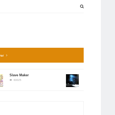
ры
Slave Maker
Прохождение Hitman:
Contracts
60025
56652