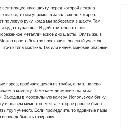
ю вентиляционную шахту, перед которой лежала
о шахте, то мы упремся в завал, около которого
т по левую руку, когда мы заберемся в шахту. Там
ри куда ступаешь». И действительно: если
кореженное металлическое дно шахты. Опять же, в
 Можно просто быстро проскочить опасный участок
 что-то типа мостика. Так или иначе, миновав опасный
.
тых паров, пробивающихся из трубы, а путь налево —
иваем в комнату. Замечаем движение твари за
ой. Заходим в морозильную камеру. Используем банку
ту и ползем мимо того места, которое раньше было
ать труп ученого. Если промедлите, то ядовитые пары
 снова добывать газировку.