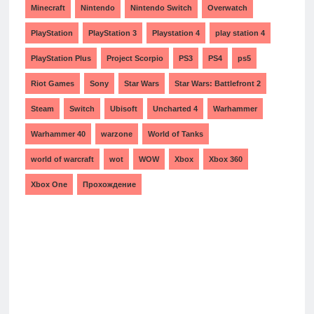
Minecraft
Nintendo
Nintendo Switch
Overwatch
PlayStation
PlayStation 3
Playstation 4
play station 4
PlayStation Plus
Project Scorpio
PS3
PS4
ps5
Riot Games
Sony
Star Wars
Star Wars: Battlefront 2
Steam
Switch
Ubisoft
Uncharted 4
Warhammer
Warhammer 40
warzone
World of Tanks
world of warcraft
wot
WOW
Xbox
Xbox 360
Xbox One
Прохождение