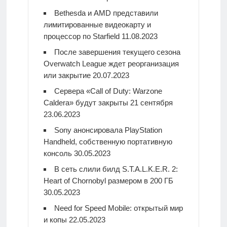
Bethesda и AMD представили
лимитированные видеокарту и
процессор по Starfield
11.08.2023
После завершения текущего сезона
Overwatch League ждет реорганизация
или закрытие
20.07.2023
Сервера «Call of Duty: Warzone
Caldera» будут закрыты 21 сентября
23.06.2023
Sony анонсировала PlayStation
Handheld, собственную портативную
консоль
30.05.2023
В сеть слили билд S.T.A.L.K.E.R. 2:
Heart of Chornobyl размером в 200 ГБ
30.05.2023
Need for Speed Mobile: открытый мир
и копы
22.05.2023