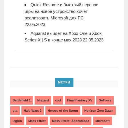
Quick Resume и быстрый перенос
игры на новое устройство хочет
реализовать Microsoft для PC
22.05.2023
Aquarist выйдет на Xbox One и Xbox
Series X | S в конце мая 2023
22.05.2023
МЕТКИ
Battlefield 1
blizzard
cod
Final Fantasy XV
GeForce
gta
Halo Wars 2
Heroes of the Storm
Horizon Zero Dawn
legion
Mass Effect
Mass Effect: Andromeda
Microsoft