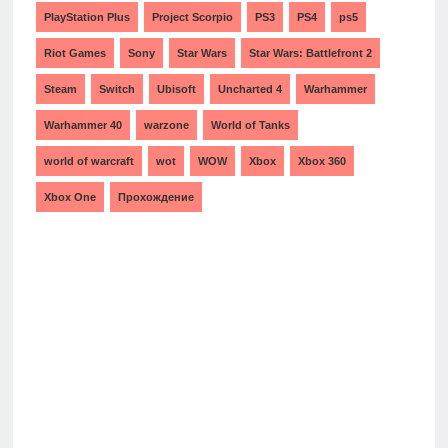
PlayStation Plus
Project Scorpio
PS3
PS4
ps5
Riot Games
Sony
Star Wars
Star Wars: Battlefront 2
Steam
Switch
Ubisoft
Uncharted 4
Warhammer
Warhammer 40
warzone
World of Tanks
world of warcraft
wot
WOW
Xbox
Xbox 360
Xbox One
Прохождение