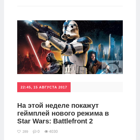
игры
Мобильное
Культовые
игры
22:45, 15 АВГУСТА 2017
На этой неделе покажут
геймплей нового режима в
Star Wars: Battlefront 2
0
4030
289