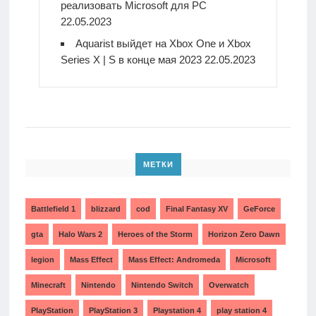
реализовать Microsoft для PC
22.05.2023
Aquarist выйдет на Xbox One и Xbox
Series X | S в конце мая 2023
22.05.2023
МЕТКИ
Battlefield 1
blizzard
cod
Final Fantasy XV
GeForce
gta
Halo Wars 2
Heroes of the Storm
Horizon Zero Dawn
legion
Mass Effect
Mass Effect: Andromeda
Microsoft
Minecraft
Nintendo
Nintendo Switch
Overwatch
PlayStation
PlayStation 3
Playstation 4
play station 4