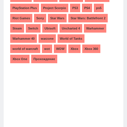
PlayStation Plus
Project Scorpio
PS3
PS4
ps5
Riot Games
Sony
Star Wars
Star Wars: Battlefront 2
Steam
Switch
Ubisoft
Uncharted 4
Warhammer
Warhammer 40
warzone
World of Tanks
world of warcraft
wot
WOW
Xbox
Xbox 360
Xbox One
Прохождение