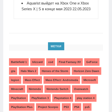
Aquarist выйдет на Xbox One и Xbox
Series X | S в конце мая 2023
22.05.2023
МЕТКИ
Battlefield 1
blizzard
cod
Final Fantasy XV
GeForce
gta
Halo Wars 2
Heroes of the Storm
Horizon Zero Dawn
legion
Mass Effect
Mass Effect: Andromeda
Microsoft
Minecraft
Nintendo
Nintendo Switch
Overwatch
PlayStation
PlayStation 3
Playstation 4
play station 4
PlayStation Plus
Project Scorpio
PS3
PS4
ps5