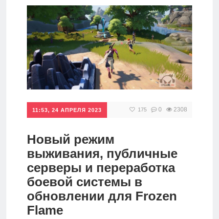
игры
Мобильное
Культовые
игры
0
2308
175
11:53, 24 АПРЕЛЯ 2023
Новый режим
выживания, публичные
серверы и переработка
боевой системы в
обновлении для Frozen
Flame