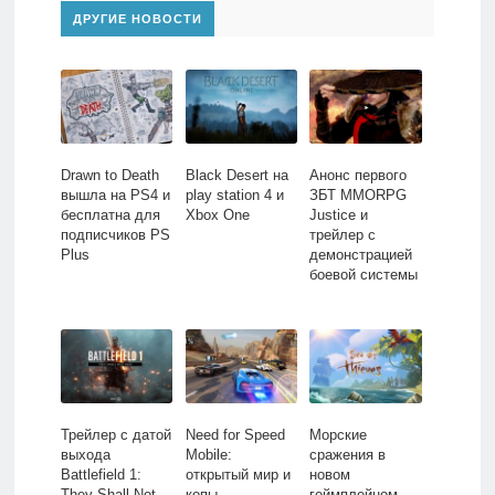
ДРУГИЕ НОВОСТИ
Drawn to Death
Black Desert на
Анонс первого
вышла на PS4 и
play station 4 и
ЗБТ MMORPG
бесплатна для
Xbox One
Justice и
подписчиков PS
трейлер с
Plus
демонстрацией
боевой системы
Трейлер с датой
Need for Speed
Морские
выхода
Mobile:
сражения в
Battlefield 1:
открытый мир и
новом
They Shall Not
копы
геймплейном