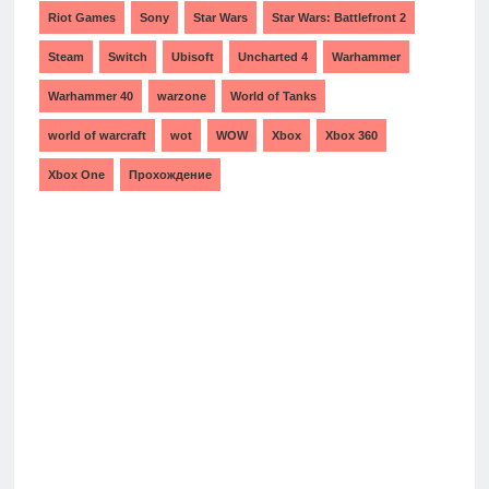
Riot Games
Sony
Star Wars
Star Wars: Battlefront 2
Steam
Switch
Ubisoft
Uncharted 4
Warhammer
Warhammer 40
warzone
World of Tanks
world of warcraft
wot
WOW
Xbox
Xbox 360
Xbox One
Прохождение