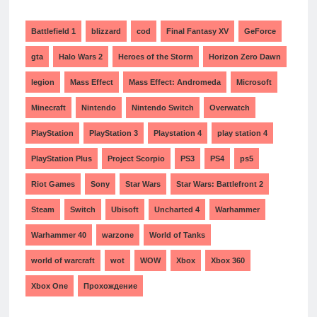
Battlefield 1
blizzard
cod
Final Fantasy XV
GeForce
gta
Halo Wars 2
Heroes of the Storm
Horizon Zero Dawn
legion
Mass Effect
Mass Effect: Andromeda
Microsoft
Minecraft
Nintendo
Nintendo Switch
Overwatch
PlayStation
PlayStation 3
Playstation 4
play station 4
PlayStation Plus
Project Scorpio
PS3
PS4
ps5
Riot Games
Sony
Star Wars
Star Wars: Battlefront 2
Steam
Switch
Ubisoft
Uncharted 4
Warhammer
Warhammer 40
warzone
World of Tanks
world of warcraft
wot
WOW
Xbox
Xbox 360
Xbox One
Прохождение