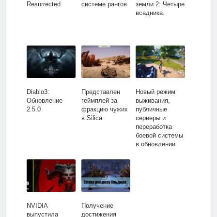
Resurrected
системе рангов
земли 2: Четыре
всадника.
Diablo3:
Представлен
Новый режим
Обновление
геймплей за
выживания,
2.5.0
фракцию чужих
публичные
в Silica
серверы и
переработка
боевой системы
в обновлении
для Frozen
Flame
NVIDIA
Получение
выпустила
достижения