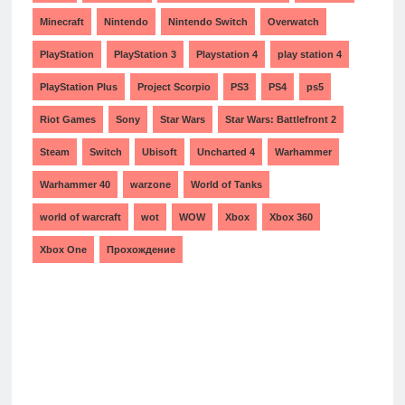
Minecraft
Nintendo
Nintendo Switch
Overwatch
PlayStation
PlayStation 3
Playstation 4
play station 4
PlayStation Plus
Project Scorpio
PS3
PS4
ps5
Riot Games
Sony
Star Wars
Star Wars: Battlefront 2
Steam
Switch
Ubisoft
Uncharted 4
Warhammer
Warhammer 40
warzone
World of Tanks
world of warcraft
wot
WOW
Xbox
Xbox 360
Xbox One
Прохождение