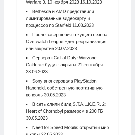
Warfare 3. 10 ноября 2023
16.10.2023
Bethesda и AMD представили
лимитированные видеокарту и
процессор по Starfield
11.08.2023
После завершения текущего сезона
Overwatch League ждет реорганизация
или закрытие
20.07.2023
Сервера «Call of Duty: Warzone
Caldera» будут закрыты 21 сентября
23.06.2023
Sony анонсировала PlayStation
Handheld, собственную портативную
консоль
30.05.2023
В сеть слили билд S.T.A.L.K.E.R. 2:
Heart of Chornobyl размером в 200 ГБ
30.05.2023
Need for Speed Mobile: открытый мир
и копы
22.05.2023