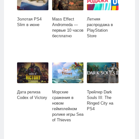
Золотая PS4
Mass Effect
Летняя
Slim в июне
Andromeda —
распродажа в
первые 10 часов
PlayStation
бесплатно
Store
Дата релиза
Морские
Трейлер Dark
Codex of Victory
сражения в
Souls III: The
новом
Ringed City на
геймплейном
PS4
ролике игры Sea
of Thieves