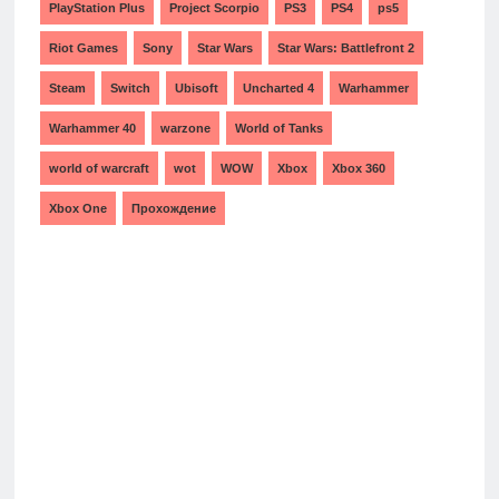
PlayStation Plus
Project Scorpio
PS3
PS4
ps5
Riot Games
Sony
Star Wars
Star Wars: Battlefront 2
Steam
Switch
Ubisoft
Uncharted 4
Warhammer
Warhammer 40
warzone
World of Tanks
world of warcraft
wot
WOW
Xbox
Xbox 360
Xbox One
Прохождение