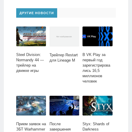
ДРУГИЕ НОВОСТИ
Steel Division:
В VK Play за
Трейлер Restart
Normandy 44 —
первый год
для Lineage M
трейлер на
зарегистрирова
движке игры
лись 16,5
миллионов
человек
Прием заявок на
После
Styx: Shards of
ЗБТ Warhammer
завершения
Darkness