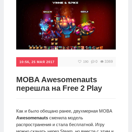
игры
Мобильное
Культовые
игры
0
3369
190
10:56, 25 МАЯ 2017
MOBA Awesomenauts
перешла на Free 2 Play
Как и было обещано ранее, двухмерная MOBA
Awesomenauts
сменила модель
распространения и стала бесплатной. Игру
можно скачать через Steam, но вместе с этим и