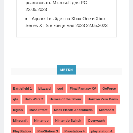
реализовать Microsoft для PC
22.05.2023
Aquarist выйдет на Xbox One и Xbox
Series X | S в конце мая 2023
22.05.2023
МЕТКИ
Battlefield 1
blizzard
cod
Final Fantasy XV
GeForce
gta
Halo Wars 2
Heroes of the Storm
Horizon Zero Dawn
legion
Mass Effect
Mass Effect: Andromeda
Microsoft
Minecraft
Nintendo
Nintendo Switch
Overwatch
PlayStation
PlayStation 3
Playstation 4
play station 4