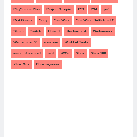
PlayStation Plus
Project Scorpio
PS3
PS4
ps5
Riot Games
Sony
Star Wars
Star Wars: Battlefront 2
Steam
Switch
Ubisoft
Uncharted 4
Warhammer
Warhammer 40
warzone
World of Tanks
world of warcraft
wot
WOW
Xbox
Xbox 360
Xbox One
Прохождение