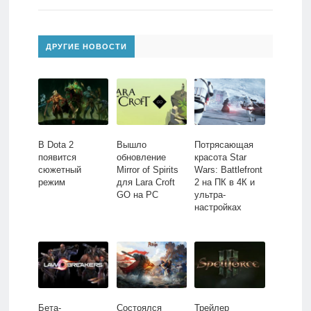
ДРУГИЕ НОВОСТИ
В Dota 2
Вышло
Потрясающая
появится
обновление
красота Star
сюжетный
Mirror of Spirits
Wars: Battlefront
режим
для Lara Croft
2 на ПК в 4К и
GO на PC
ультра-
настройках
Бета-
Состоялся
Трейлер