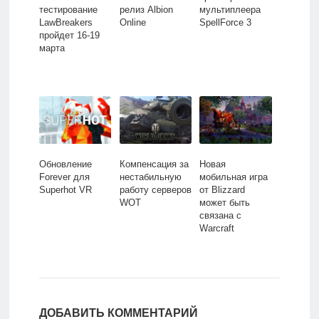
тестирование
релиз Albion
мультиплеера
LawBreakers
Online
SpellForce 3
пройдет 16-19
марта
Обновление
Компенсация за
Новая
Forever для
нестабильную
мобильная игра
Superhot VR
работу серверов
от Blizzard
WOT
может быть
связана с
Warcraft
ДОБАВИТЬ КОММЕНТАРИЙ