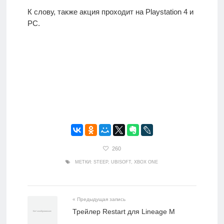
К слову, также акция проходит на Playstation 4 и
PC.
260
МЕТКИ:
STEEP
,
UBISOFT
,
XBOX ONE
« Предыдущая запись
Трейлер Restart для Lineage M