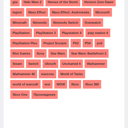
gta
Halo Wars 2
Heroes of the Storm
Horizon Zero Dawn
legion
Mass Effect
Mass Effect: Andromeda
Microsoft
Minecraft
Nintendo
Nintendo Switch
Overwatch
PlayStation
PlayStation 3
Playstation 4
play station 4
PlayStation Plus
Project Scorpio
PS3
PS4
ps5
Riot Games
Sony
Star Wars
Star Wars: Battlefront 2
Steam
Switch
Ubisoft
Uncharted 4
Warhammer
Warhammer 40
warzone
World of Tanks
world of warcraft
wot
WOW
Xbox
Xbox 360
Xbox One
Прохождение