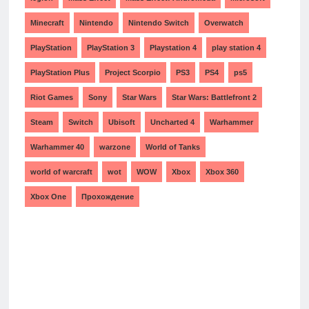
Minecraft
Nintendo
Nintendo Switch
Overwatch
PlayStation
PlayStation 3
Playstation 4
play station 4
PlayStation Plus
Project Scorpio
PS3
PS4
ps5
Riot Games
Sony
Star Wars
Star Wars: Battlefront 2
Steam
Switch
Ubisoft
Uncharted 4
Warhammer
Warhammer 40
warzone
World of Tanks
world of warcraft
wot
WOW
Xbox
Xbox 360
Xbox One
Прохождение