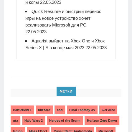
и копы
22.05.2023
Quick Resume и быстрый перенос
игры на новое устройство хочет
реализовать Microsoft для PC
22.05.2023
Aquarist выйдет на Xbox One и Xbox
Series X | S в конце мая 2023
22.05.2023
МЕТКИ
Battlefield 1
blizzard
cod
Final Fantasy XV
GeForce
gta
Halo Wars 2
Heroes of the Storm
Horizon Zero Dawn
legion
Mass Effect
Mass Effect: Andromeda
Microsoft