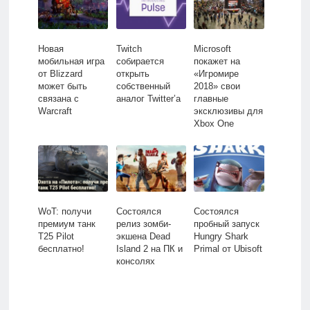
Новая
Twitch
Microsoft
мобильная игра
собирается
покажет на
от Blizzard
открыть
«Игромире
может быть
собственный
2018» свои
связана с
аналог Twitter’а
главные
Warcraft
эксклюзивы для
Xbox One
WoT: получи
Состоялся
Состоялся
премиум танк
релиз зомби-
пробный запуск
T25 Pilot
экшена Dead
Hungry Shark
бесплатно!
Island 2 на ПК и
Primal от Ubisoft
консолях