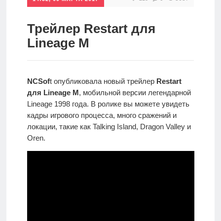
игры
Трейлер Restart для
Мобильное
Lineage M
Культовые
игры
NCSof
t опубликовала новый трейлер
Restart
для Lineage M
, мобильной версии легендарной
Lineage 1998 года. В ролике вы можете увидеть
кадры игрового процесса, много сражений и
локации, такие как Talking Island, Dragon Valley и
Oren.