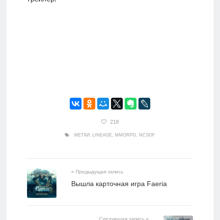
218
МЕТКИ:
LINEAGE
,
MMORPG
,
NCSOF
« Предыдущая запись
Вышла карточная игра Faeria
Следующая запись »