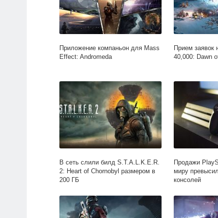
Приложение компаньон для Mass
Прием заявок 
Effect: Andromeda
40,000: Dawn o
В сеть слили билд S.T.A.L.K.E.R.
Продажи PlaySt
2: Heart of Chornobyl размером в
миру превысил
200 ГБ
консолей