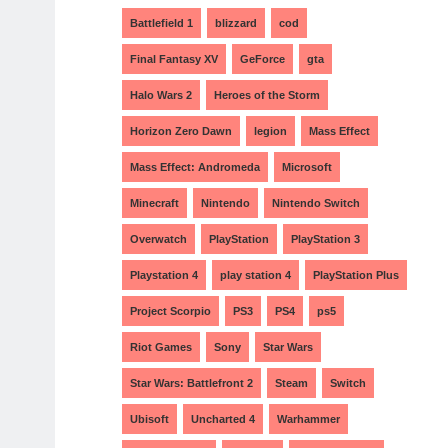
Battlefield 1
blizzard
cod
Final Fantasy XV
GeForce
gta
Halo Wars 2
Heroes of the Storm
Horizon Zero Dawn
legion
Mass Effect
Mass Effect: Andromeda
Microsoft
Minecraft
Nintendo
Nintendo Switch
Overwatch
PlayStation
PlayStation 3
Playstation 4
play station 4
PlayStation Plus
Project Scorpio
PS3
PS4
ps5
Riot Games
Sony
Star Wars
Star Wars: Battlefront 2
Steam
Switch
Ubisoft
Uncharted 4
Warhammer