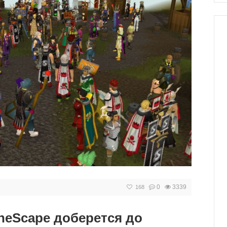
0
3339
168
eScape доберется до