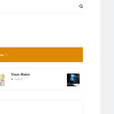
ры
Slave Maker
Прохождение Hitman:
Contracts
60025
56652