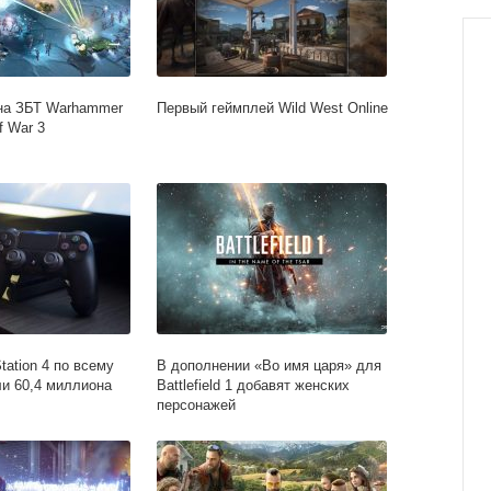
на ЗБТ Warhammer
Первый геймплей Wild West Online
f War 3
ation 4 по всему
В дополнении «Во имя царя» для
и 60,4 миллиона
Battlefield 1 добавят женских
персонажей