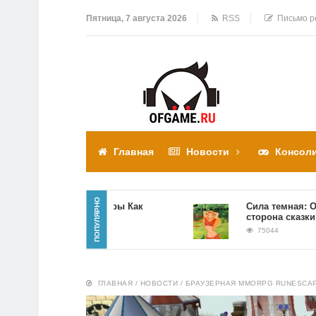
Пятница, 7 августа 2026
RSS
Письмо р
Главная
Новости
Консол
ПОПУЛЯРНО
Прохождение игры Как
Сила темная: Обратн
достать соседа
сторона сказки
310309
75044
ГЛАВНАЯ
/
НОВОСТИ
/
БРАУЗЕРНАЯ MMORPG RUNESCA