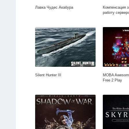
Лавка Чудес Акабура
Компенсация з
работу серве
Silent Hunter III
MOBA Awesome
Free 2 Play