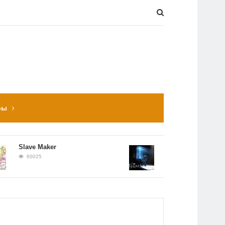
ры
Slave Maker
Прохождение Hitman:
Contracts
60025
56652