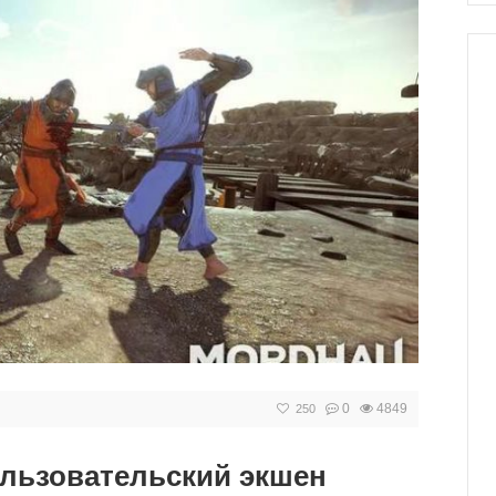
0
4849
250
льзовательский экшен