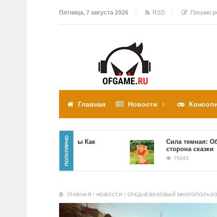
Пятница, 7 августа 2026
RSS
Письмо р
Главная
Новости
Консол
ПОПУЛЯРНО
Прохождение игры Как
Сила темная: Обратна
достать соседа
сторона сказки
310308
75043
ГЛАВНАЯ
/
НОВОСТИ
/
СРЕДНЕВЕКОВЫЙ МНОГОПОЛЬЗОВ