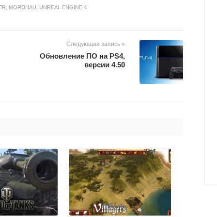
ER
,
MORDHAU
,
UNREAL ENGINE 4
Следующая запись »
Обновление ПО на PS4,
версии 4.50