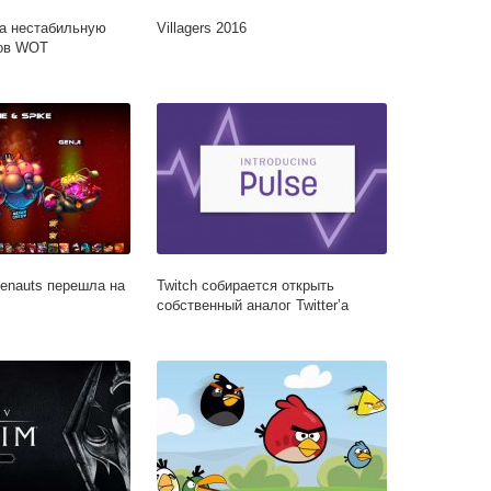
а нестабильную
Villagers 2016
ров WOT
nauts перешла на
Twitch собирается открыть
собственный аналог Twitter’а