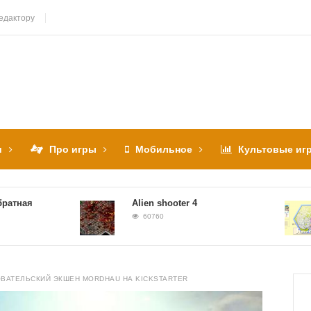
едактору
и
Про игры
Мобильное
Культовые иг
я
Alien shooter 4
60760
АТЕЛЬСКИЙ ЭКШЕН MORDHAU НА KICKSTARTER