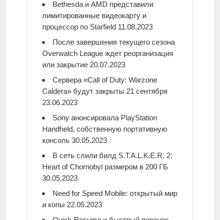
Bethesda и AMD представили
лимитированные видеокарту и
процессор по Starfield
11.08.2023
После завершения текущего сезона
Overwatch League ждет реорганизация
или закрытие
20.07.2023
Сервера «Call of Duty: Warzone
Caldera» будут закрыты 21 сентября
23.06.2023
Sony анонсировала PlayStation
Handheld, собственную портативную
консоль
30.05.2023
В сеть слили билд S.T.A.L.K.E.R. 2:
Heart of Chornobyl размером в 200 ГБ
30.05.2023
Need for Speed Mobile: открытый мир
и копы
22.05.2023
Quick Resume и быстрый перенос