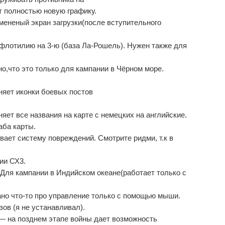
т полностью новую графику.
Измененый экран загрузки(после вступительного
-ю флотилию на 3-ю (база Ла-Рошель). Нужен также для
о,что это только для кампании в Чёрном море.
еняет иконки боевых постов
яет все названия на карте с немецких на английские.
аба карты.
ает систему повреждений. Смотрите ридми, т.к в
ии СХ3.
 Для кампании в Индийском океане(работает только с
ано что-то про управление только с помощью мыши.
ов (я не устанавливал).
 — на позднем этапе войны дает возможность