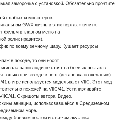
нькая заморочка с установкой. Обязательно прочтите
елей слабых компьютеров.
гинальном GWX жизнь в этих портах «кипит».
ет фильм в главном меню на
ой ролик нравится).
фик по всему земному шару. Кушает ресурсы
паж в походе, то они носят
игинала ваши люди не стоят на боевых постах в
 только при заходе в порт (установка по желанию)
41 в игре используется моделька от VIIС. Этот мод
ствительно похожей на VIIС/41. Устанавливайте
IIС/41. Скришоты автора. Видео.
 — скины авиации, использовавшейся в Средиземном
редиземном море.
ежду боевым постом и отсеком акустика.