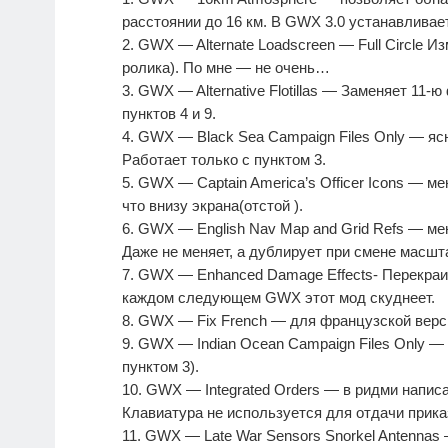
расстоянии до 16 км. В GWX 3.0 устанавливае
2. GWX — Alternate Loadscreen — Full Circle 
ролика). По мне — не очень…
3. GWX — Alternative Flotillas — Заменяет 11
пунктов 4 и 9.
4. GWX — Black Sea Campaign Files Only — ясн
Работает только с пунктом 3.
5. GWX — Captain America’s Officer Icons — м
что внизу экрана(отстой ).
6. GWX — English Nav Map and Grid Refs — мен
Даже не меняет, а дублирует при смене масшт
7. GWX — Enhanced Damage Effects- Перекраив
каждом следующем GWX этот мод скуднеет.
8. GWX — Fix French — для французской верс
9. GWX — Indian Ocean Campaign Files Only —
пунктом 3).
10. GWX — Integrated Orders — в ридми напис
Клавиатура не используется для отдачи приказ
11. GWX — Late War Sensors Snorkel Antennas