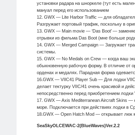
установки радара на шноркеле (тут есть мале
мануал перед его использованием
12. GWX — Lite Harbor Traffic — для обладат
Разгружает портовый трафик, поскольку в ори
13. GWX — Main movie — ‘Das Boot’ — заменя
отрывки из фильма Das Boot (мне больше родн
14. GWX — Merged Campaign — Загружает тра
системы.
15. GWX — No Medals on Crew — когда ваш эки
обыкновенную рабочую форму. В отличие от ор
орденах и медалях. Парадная форма одевается
16.GWX — VIIC41 Player Sub — Для лодки VIIC/
делает тектурку VIIC/41 очень красивой и дей
непосредственно перед приобретением лодки V
17. GWX — Axis Mediterranean Aircraft Skins
море. Подключается при действиях лодки в С
18.GWX — Open Hatch Mod — открывает люк м
SeaSkyOLCEWAC-2(BlueWaves)Ver.2.2