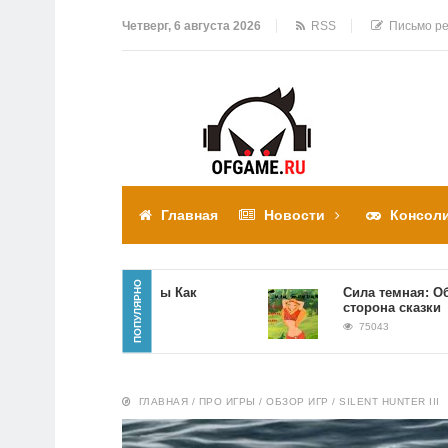
Четверг, 6 августа 2026
RSS
Письмо ре
Главная
Новости
Консол
ПОПУЛЯРНО
Прохождение игры Как
Сила темная: Обратна
достать соседа
сторона сказки
310300
75043
ГЛАВНАЯ
/
ПРО ИГРЫ
/
ОБЗОР ИГР
/
SILENT HUNTER III