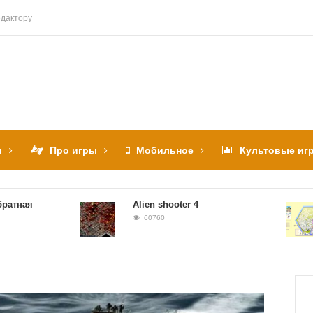
дактору
и
Про игры
Мобильное
Культовые иг
я
Alien shooter 4
60760