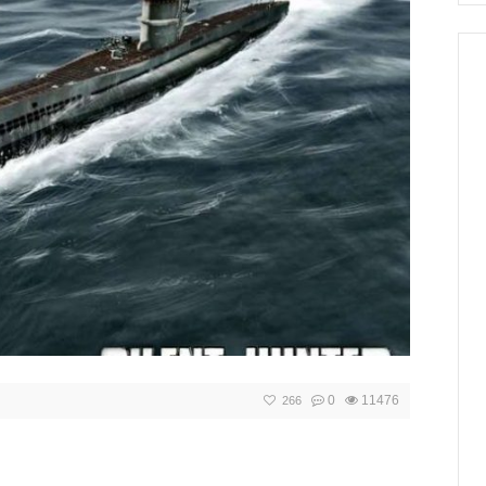
0
11476
266