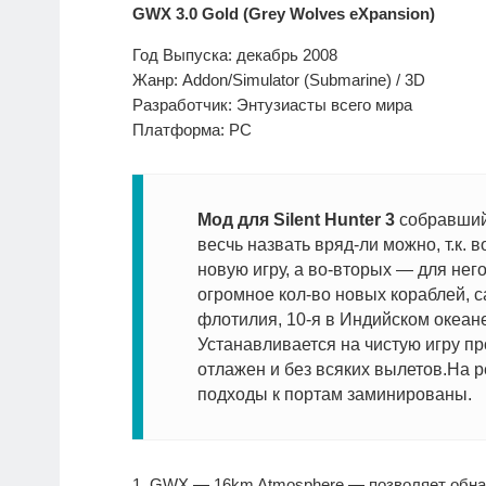
GWX 3.0 Gold (Grey Wolves eXpansion)
Год Выпуска: декабрь 2008
Жанр: Addon/Simulator (Submarine) / 3D
Разработчик: Энтузиасты всего мира
Платформа: PC
Мод для Silent Hunter 3
собравший 
весчь назвать вряд-ли можно, т.к.
новую игру, а во-вторых — для не
огромное кол-во новых кораблей, 
флотилия, 10-я в Индийском океане
Устанавливается на чистую игру пр
отлажен и без всяких вылетов.На 
подходы к портам заминированы.
1. GWX — 16km Atmosphere — позволяет обна