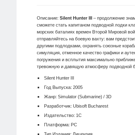
Описание:
Silent Hunter III
– продолжение знам
сможете стать капитаном подводной лодки кла
морских баталиях времен Второй Мировой войн
отправляйтесь на боевую вахту: вам предстои
другими подлодками, охранять союзные корабл
симуляция, отменное качество графики и ау
погружения и всплытия максимально приближе
тревожную и давящую атмосферу подводной 
Silent Hunter III
Год Выпуска: 2005
Жанр: Simulator (Submarine) / 3D
Разработчик: Ubisoft Bucharest
Издательство: 1C
Платформа: PC
Тип Издания: Лицензия