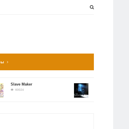
ры
Slave Maker
Прохождение Hitman:
Contracts
60024
56651