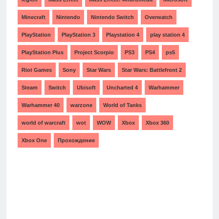
Minecraft
Nintendo
Nintendo Switch
Overwatch
PlayStation
PlayStation 3
Playstation 4
play station 4
PlayStation Plus
Project Scorpio
PS3
PS4
ps5
Riot Games
Sony
Star Wars
Star Wars: Battlefront 2
Steam
Switch
Ubisoft
Uncharted 4
Warhammer
Warhammer 40
warzone
World of Tanks
world of warcraft
wot
WOW
Xbox
Xbox 360
Xbox One
Прохождение