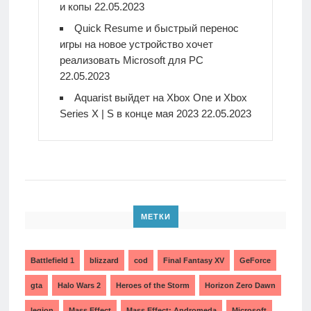
и копы
22.05.2023
Quick Resume и быстрый перенос
игры на новое устройство хочет
реализовать Microsoft для PC
22.05.2023
Aquarist выйдет на Xbox One и Xbox
Series X | S в конце мая 2023
22.05.2023
МЕТКИ
Battlefield 1
blizzard
cod
Final Fantasy XV
GeForce
gta
Halo Wars 2
Heroes of the Storm
Horizon Zero Dawn
legion
Mass Effect
Mass Effect: Andromeda
Microsoft