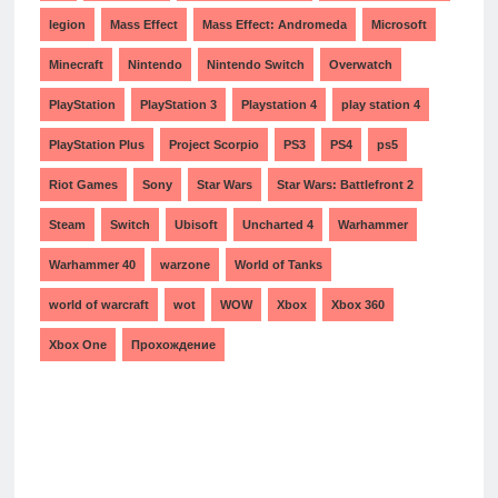
legion
Mass Effect
Mass Effect: Andromeda
Microsoft
Minecraft
Nintendo
Nintendo Switch
Overwatch
PlayStation
PlayStation 3
Playstation 4
play station 4
PlayStation Plus
Project Scorpio
PS3
PS4
ps5
Riot Games
Sony
Star Wars
Star Wars: Battlefront 2
Steam
Switch
Ubisoft
Uncharted 4
Warhammer
Warhammer 40
warzone
World of Tanks
world of warcraft
wot
WOW
Xbox
Xbox 360
Xbox One
Прохождение