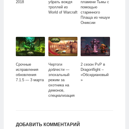
2018
убрать вождя
пламени Тьмы с
троллей из
помощью
World of Warcraft
старинного
Плаща из чешуи
Ониксии
Срочные
Чертоги
2 сезон PvP в
исправления
доблести —
Dragonflight –
обновления
эпохальный
«Обсидиановый
7.1.5 — 3 марта
режим за
»
охотника на
демонов,
специализация
истребление
ДОБАВИТЬ КОММЕНТАРИЙ