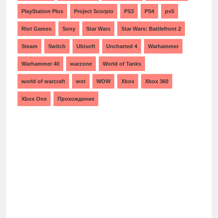
PlayStation Plus
Project Scorpio
PS3
PS4
ps5
Riot Games
Sony
Star Wars
Star Wars: Battlefront 2
Steam
Switch
Ubisoft
Uncharted 4
Warhammer
Warhammer 40
warzone
World of Tanks
world of warcraft
wot
WOW
Xbox
Xbox 360
Xbox One
Прохождение