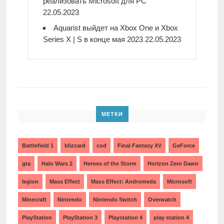
реализовать Microsoft для PC
22.05.2023
Aquarist выйдет на Xbox One и Xbox
Series X | S в конце мая 2023
22.05.2023
МЕТКИ
Battlefield 1
blizzard
cod
Final Fantasy XV
GeForce
gta
Halo Wars 2
Heroes of the Storm
Horizon Zero Dawn
legion
Mass Effect
Mass Effect: Andromeda
Microsoft
Minecraft
Nintendo
Nintendo Switch
Overwatch
PlayStation
PlayStation 3
Playstation 4
play station 4