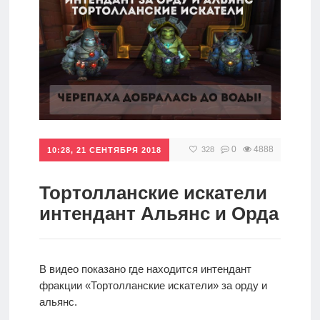
игры
Мобильное
Культовые
игры
0
4888
328
10:28, 21 СЕНТЯБРЯ 2018
Тортолланские искатели
интендант Альянс и Орда
В видео показано где находится интендант
фракции «Тортолланские искатели» за орду и
альянс.