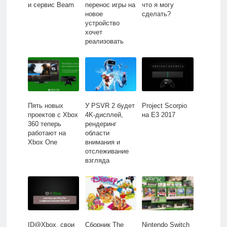
и сервис Beam
перенос игры на
что я могу
новое
сделать?
устройство
хочет
реализовать
Microsoft для
PC
Пять новых
У PSVR 2 будет
Project Scorpio
проектов с Xbox
4K-дисплей,
на E3 2017
360 теперь
рендеринг
работают на
области
Xbox One
внимания и
отслеживание
взгляда
ID@Xbox, свои
Сборник The
Nintendo Switch