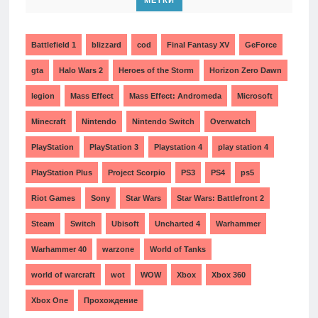
Battlefield 1
blizzard
cod
Final Fantasy XV
GeForce
gta
Halo Wars 2
Heroes of the Storm
Horizon Zero Dawn
legion
Mass Effect
Mass Effect: Andromeda
Microsoft
Minecraft
Nintendo
Nintendo Switch
Overwatch
PlayStation
PlayStation 3
Playstation 4
play station 4
PlayStation Plus
Project Scorpio
PS3
PS4
ps5
Riot Games
Sony
Star Wars
Star Wars: Battlefront 2
Steam
Switch
Ubisoft
Uncharted 4
Warhammer
Warhammer 40
warzone
World of Tanks
world of warcraft
wot
WOW
Xbox
Xbox 360
Xbox One
Прохождение