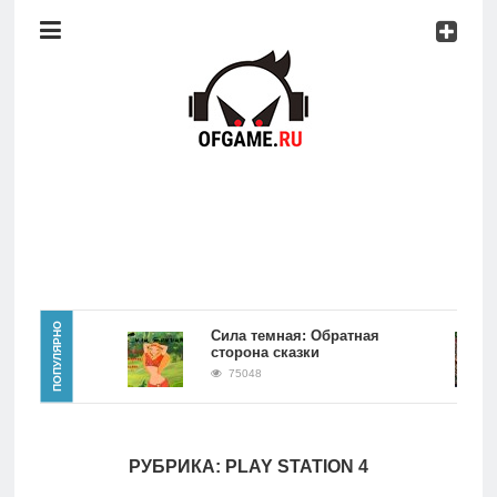
Консоли
Про
игры
Мобильное
Культовые
игры
Главная
ПОПУЛЯРНО
к
Сила темная: Обратная
сторона сказки
Новости
75048
Консоли
РУБРИКА:
PLAY STATION 4
Про