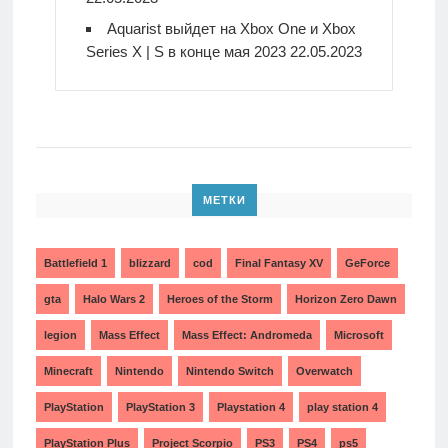
Aquarist выйдет на Xbox One и Xbox
Series X | S в конце мая 2023
22.05.2023
МЕТКИ
Battlefield 1
blizzard
cod
Final Fantasy XV
GeForce
gta
Halo Wars 2
Heroes of the Storm
Horizon Zero Dawn
legion
Mass Effect
Mass Effect: Andromeda
Microsoft
Minecraft
Nintendo
Nintendo Switch
Overwatch
PlayStation
PlayStation 3
Playstation 4
play station 4
PlayStation Plus
Project Scorpio
PS3
PS4
ps5