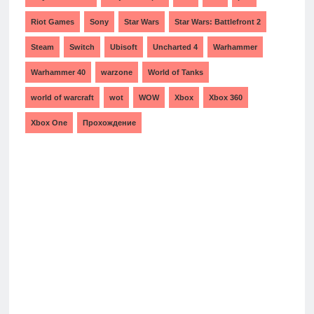
Riot Games
Sony
Star Wars
Star Wars: Battlefront 2
Steam
Switch
Ubisoft
Uncharted 4
Warhammer
Warhammer 40
warzone
World of Tanks
world of warcraft
wot
WOW
Xbox
Xbox 360
Xbox One
Прохождение