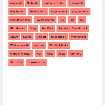
Minecraft
Nintendo
Nintendo Switch
Overwatch
PlayStation
PlayStation 3
Playstation 4
play station 4
PlayStation Plus
Project Scorpio
PS3
PS4
ps5
Riot Games
Sony
Star Wars
Star Wars: Battlefront 2
Steam
Switch
Ubisoft
Uncharted 4
Warhammer
Warhammer 40
warzone
World of Tanks
world of warcraft
wot
WOW
Xbox
Xbox 360
Xbox One
Прохождение