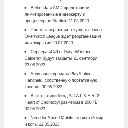
Bethesda и AMD представили
лимитированные видеокарту и
процессор по Starfield
11.08.2023
После завершения текущего сезона
Overwatch League ждет реорганизация
или закрытие
20.07.2023
Сервера «Call of Duty: Warzone
Caldera» будут закрыты 21 сентября
23.06.2023
Sony анонсировала PlayStation
Handheld, собственную портативную
консоль
30.05.2023
В сеть слили билд S.T.A.L.K.E.R. 2:
Heart of Chornobyl размером в 200 ГБ
30.05.2023
Need for Speed Mobile: открытый мир
и копы
22.05.2023