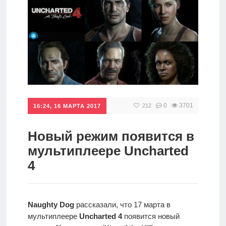
игры
Мобильное
Культовые
игры
0
3701
212
16:24, 16 МАРТА 2017
Новый режим появится в
мультиплеере Uncharted
4
Naughty Dog
рассказали, что 17 марта в
мультиплеере
Uncharted 4
появится новый