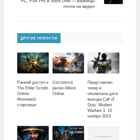
PC, PS4 Pro и Xbox One — разницы
почти не видно
ДРУГИЕ НОВОСТИ
Ранний доступ к
Состоялся
Представлен
The Elder Scrolls
релиз Albion
тизер и
Online:
Online
объявлена дата
Morrowind
выхода Call of
стартовал
Duty: Modern
Warfare 3. 10
ноября 2023