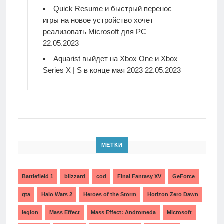
Quick Resume и быстрый перенос
игры на новое устройство хочет
реализовать Microsoft для PC
22.05.2023
Aquarist выйдет на Xbox One и Xbox
Series X | S в конце мая 2023
22.05.2023
МЕТКИ
Battlefield 1
blizzard
cod
Final Fantasy XV
GeForce
gta
Halo Wars 2
Heroes of the Storm
Horizon Zero Dawn
legion
Mass Effect
Mass Effect: Andromeda
Microsoft