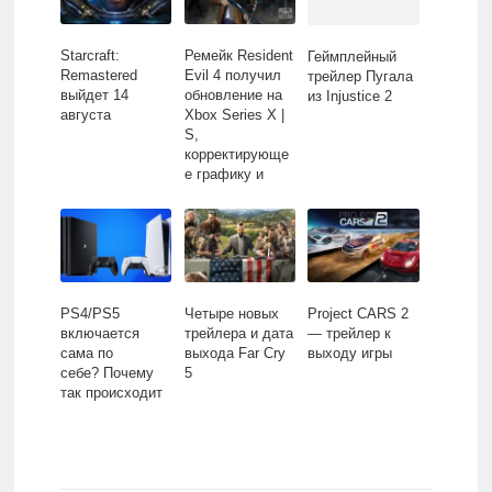
Starcraft:
Ремейк Resident
Геймплейный
Remastered
Evil 4 получил
трейлер Пугала
выйдет 14
обновление на
из Injustice 2
августа
Xbox Series X |
S,
корректирующе
е графику и
управление
PS4/PS5
Четыре новых
Project CARS 2
включается
трейлера и дата
— трейлер к
сама по
выхода Far Cry
выходу игры
себе? Почему
5
так происходит