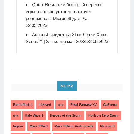
Quick Resume и быстрый перенос
игры на новое устройство хочет
реализовать Microsoft для PC
22.05.2023
Aquarist выйдет на Xbox One и Xbox
Series X | S в конце мая 2023
22.05.2023
МЕТКИ
Battlefield 1
blizzard
cod
Final Fantasy XV
GeForce
gta
Halo Wars 2
Heroes of the Storm
Horizon Zero Dawn
legion
Mass Effect
Mass Effect: Andromeda
Microsoft