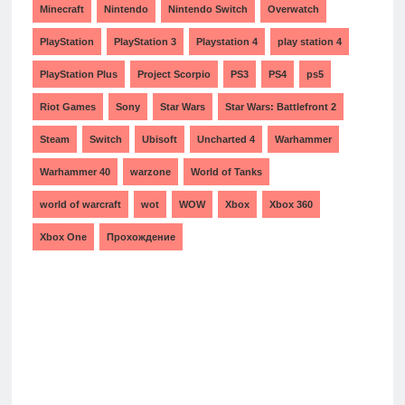
Minecraft
Nintendo
Nintendo Switch
Overwatch
PlayStation
PlayStation 3
Playstation 4
play station 4
PlayStation Plus
Project Scorpio
PS3
PS4
ps5
Riot Games
Sony
Star Wars
Star Wars: Battlefront 2
Steam
Switch
Ubisoft
Uncharted 4
Warhammer
Warhammer 40
warzone
World of Tanks
world of warcraft
wot
WOW
Xbox
Xbox 360
Xbox One
Прохождение