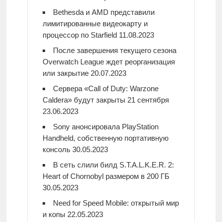
Bethesda и AMD представили
лимитированные видеокарту и
процессор по Starfield
11.08.2023
После завершения текущего сезона
Overwatch League ждет реорганизация
или закрытие
20.07.2023
Сервера «Call of Duty: Warzone
Caldera» будут закрыты 21 сентября
23.06.2023
Sony анонсировала PlayStation
Handheld, собственную портативную
консоль
30.05.2023
В сеть слили билд S.T.A.L.K.E.R. 2:
Heart of Chornobyl размером в 200 ГБ
30.05.2023
Need for Speed Mobile: открытый мир
и копы
22.05.2023