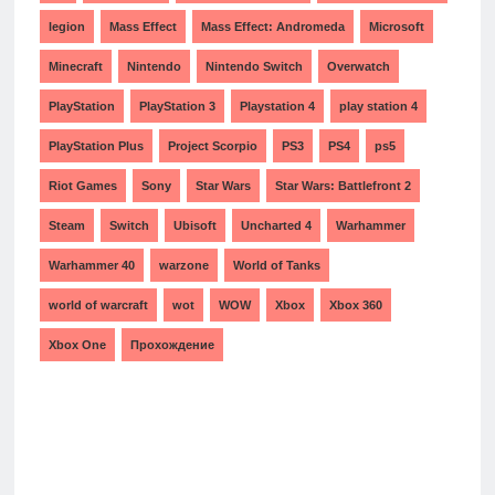
legion
Mass Effect
Mass Effect: Andromeda
Microsoft
Minecraft
Nintendo
Nintendo Switch
Overwatch
PlayStation
PlayStation 3
Playstation 4
play station 4
PlayStation Plus
Project Scorpio
PS3
PS4
ps5
Riot Games
Sony
Star Wars
Star Wars: Battlefront 2
Steam
Switch
Ubisoft
Uncharted 4
Warhammer
Warhammer 40
warzone
World of Tanks
world of warcraft
wot
WOW
Xbox
Xbox 360
Xbox One
Прохождение