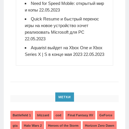
Need for Speed Mobile: открытый мир
и копы
22.05.2023
Quick Resume и быстрый перенос
игры на новое устройство хочет
реализовать Microsoft для PC
22.05.2023
Aquarist выйдет на Xbox One и Xbox
Series X | S в конце мая 2023
22.05.2023
МЕТКИ
Battlefield 1
blizzard
cod
Final Fantasy XV
GeForce
gta
Halo Wars 2
Heroes of the Storm
Horizon Zero Dawn