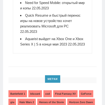
Need for Speed Mobile: открытый мир
и копы
22.05.2023
Quick Resume и быстрый перенос
игры на новое устройство хочет
реализовать Microsoft для PC
22.05.2023
Aquarist выйдет на Xbox One и Xbox
Series X | S в конце мая 2023
22.05.2023
МЕТКИ
Battlefield 1
blizzard
cod
Final Fantasy XV
GeForce
gta
Halo Wars 2
Heroes of the Storm
Horizon Zero Dawn