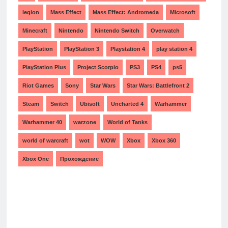
legion
Mass Effect
Mass Effect: Andromeda
Microsoft
Minecraft
Nintendo
Nintendo Switch
Overwatch
PlayStation
PlayStation 3
Playstation 4
play station 4
PlayStation Plus
Project Scorpio
PS3
PS4
ps5
Riot Games
Sony
Star Wars
Star Wars: Battlefront 2
Steam
Switch
Ubisoft
Uncharted 4
Warhammer
Warhammer 40
warzone
World of Tanks
world of warcraft
wot
WOW
Xbox
Xbox 360
Xbox One
Прохождение