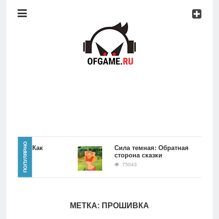
Консоли
Про
игры
Мобильное
Культовые
игры
Главная
ПОПУЛЯРНО
е игры Как
Сила темная: Обратная
седа
сторона сказки
Новости
75043
Консоли
МЕТКА:
ПРОШИВКА
Про