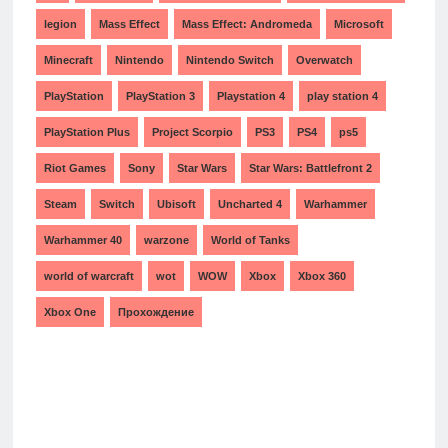
legion
Mass Effect
Mass Effect: Andromeda
Microsoft
Minecraft
Nintendo
Nintendo Switch
Overwatch
PlayStation
PlayStation 3
Playstation 4
play station 4
PlayStation Plus
Project Scorpio
PS3
PS4
ps5
Riot Games
Sony
Star Wars
Star Wars: Battlefront 2
Steam
Switch
Ubisoft
Uncharted 4
Warhammer
Warhammer 40
warzone
World of Tanks
world of warcraft
wot
WOW
Xbox
Xbox 360
Xbox One
Прохождение