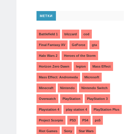
МЕТКИ
Battlefield 1
blizzard
cod
Final Fantasy XV
GeForce
gta
Halo Wars 2
Heroes of the Storm
Horizon Zero Dawn
legion
Mass Effect
Mass Effect: Andromeda
Microsoft
Minecraft
Nintendo
Nintendo Switch
Overwatch
PlayStation
PlayStation 3
Playstation 4
play station 4
PlayStation Plus
Project Scorpio
PS3
PS4
ps5
Riot Games
Sony
Star Wars