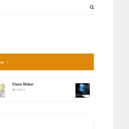
ры
Slave Maker
Прохождение Hitman:
Contracts
60026
56659