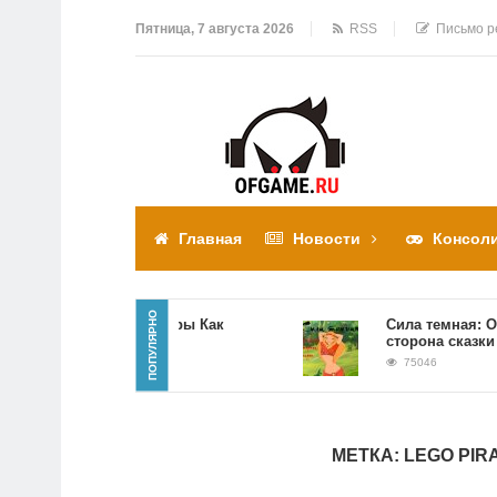
Пятница, 7 августа 2026
RSS
Письмо р
Главная
Новости
Консол
ПОПУЛЯРНО
Прохождение игры Как
Сила темная: Обрат
достать соседа
сторона сказки
310310
75046
МЕТКА:
LEGO PIR