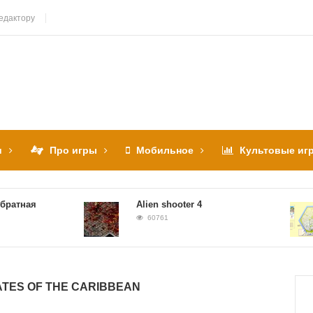
едактору
и
Про игры
Мобильное
Культовые иг
ная
Alien shooter 4
60761
ATES OF THE CARIBBEAN