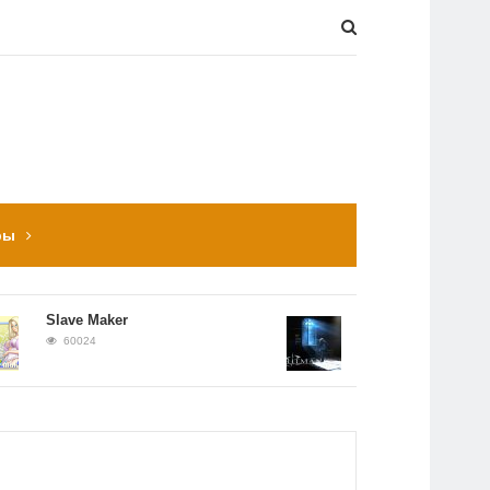
ры
Slave Maker
Прохождение Hitman:
Contracts
60024
56651