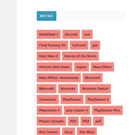
МЕТКИ
Battlefield 1
blizzard
cod
Final Fantasy XV
GeForce
gta
Halo Wars 2
Heroes of the Storm
Horizon Zero Dawn
legion
Mass Effect
Mass Effect: Andromeda
Microsoft
Minecraft
Nintendo
Nintendo Switch
Overwatch
PlayStation
PlayStation 3
Playstation 4
play station 4
PlayStation Plus
Project Scorpio
PS3
PS4
ps5
Riot Games
Sony
Star Wars