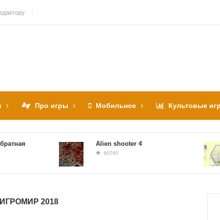
едактору
и
Про игры
Мобильное
Культовые иг
тная
Alien shooter 4
60760
ИГРОМИР 2018