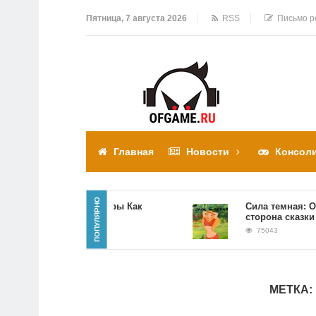
Пятница, 7 августа 2026
RSS
Письмо р
Главная
Новости
Консол
ПОПУЛЯРНО
Прохождение игры Как
Сила темная: Обра
достать соседа
сторона сказки
310304
75043
МЕТКА: