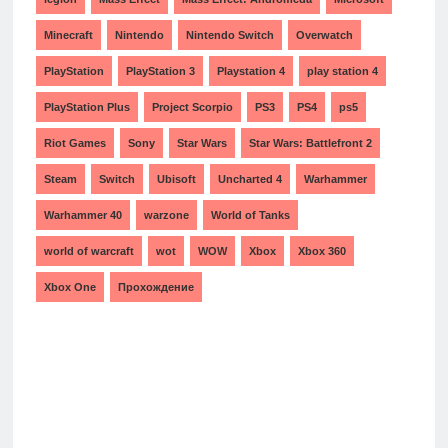
Minecraft
Nintendo
Nintendo Switch
Overwatch
PlayStation
PlayStation 3
Playstation 4
play station 4
PlayStation Plus
Project Scorpio
PS3
PS4
ps5
Riot Games
Sony
Star Wars
Star Wars: Battlefront 2
Steam
Switch
Ubisoft
Uncharted 4
Warhammer
Warhammer 40
warzone
World of Tanks
world of warcraft
wot
WOW
Xbox
Xbox 360
Xbox One
Прохождение