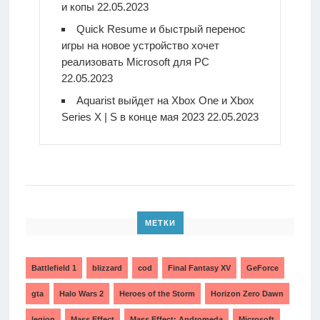
и копы
22.05.2023
Quick Resume и быстрый перенос
игры на новое устройство хочет
реализовать Microsoft для PC
22.05.2023
Aquarist выйдет на Xbox One и Xbox
Series X | S в конце мая 2023
22.05.2023
МЕТКИ
Battlefield 1
blizzard
cod
Final Fantasy XV
GeForce
gta
Halo Wars 2
Heroes of the Storm
Horizon Zero Dawn
legion
Mass Effect
Mass Effect: Andromeda
Microsoft