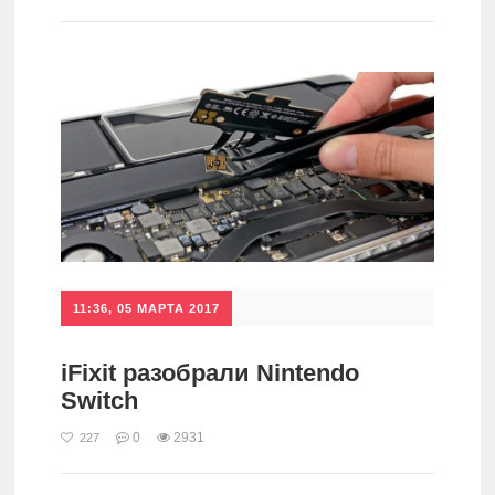
игры
Мобильное
Культовые
игры
11:36, 05 МАРТА 2017
iFixit разобрали Nintendo
Switch
0
2931
227