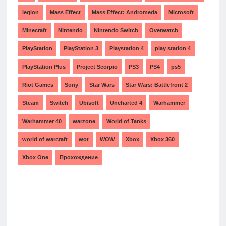
legion
Mass Effect
Mass Effect: Andromeda
Microsoft
Minecraft
Nintendo
Nintendo Switch
Overwatch
PlayStation
PlayStation 3
Playstation 4
play station 4
PlayStation Plus
Project Scorpio
PS3
PS4
ps5
Riot Games
Sony
Star Wars
Star Wars: Battlefront 2
Steam
Switch
Ubisoft
Uncharted 4
Warhammer
Warhammer 40
warzone
World of Tanks
world of warcraft
wot
WOW
Xbox
Xbox 360
Xbox One
Прохождение