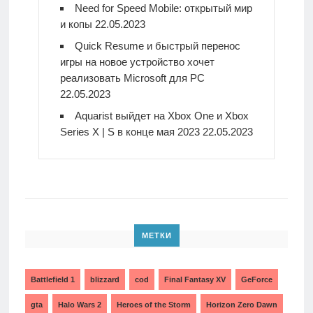
Need for Speed Mobile: открытый мир
и копы
22.05.2023
Quick Resume и быстрый перенос
игры на новое устройство хочет
реализовать Microsoft для PC
22.05.2023
Aquarist выйдет на Xbox One и Xbox
Series X | S в конце мая 2023
22.05.2023
МЕТКИ
Battlefield 1
blizzard
cod
Final Fantasy XV
GeForce
gta
Halo Wars 2
Heroes of the Storm
Horizon Zero Dawn