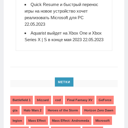
Quick Resume и быстрый перенос
игры на новое устройство хочет
реализовать Microsoft для PC
22.05.2023
Aquarist выйдет на Xbox One и Xbox
Series X | S в конце мая 2023
22.05.2023
МЕТКИ
Battlefield 1
blizzard
cod
Final Fantasy XV
GeForce
gta
Halo Wars 2
Heroes of the Storm
Horizon Zero Dawn
legion
Mass Effect
Mass Effect: Andromeda
Microsoft