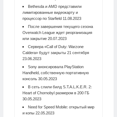
Bethesda и AMD представили
лимитированные видеокарту и
процессор по Starfield
11.08.2023
После завершения текущего сезона
Overwatch League ждет реорганизация
или закрытие
20.07.2023
Сервера «Call of Duty: Warzone
Caldera» будут закрыты 21 сентября
23.06.2023
Sony анонсировала PlayStation
Handheld, собственную портативную
консоль
30.05.2023
В сеть слили билд S.T.A.L.K.E.R. 2:
Heart of Chornobyl размером в 200 ГБ
30.05.2023
Need for Speed Mobile: открытый мир
и копы
22.05.2023