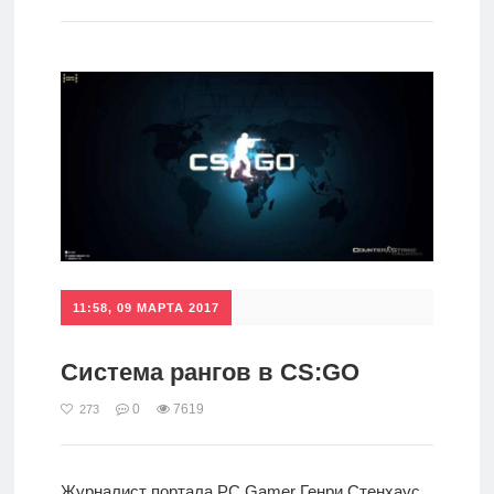
игры
Мобильное
Культовые
игры
11:58, 09 МАРТА 2017
Система рангов в CS:GO
0
7619
273
Журналист портала PC Gamer Генри Стенхаус