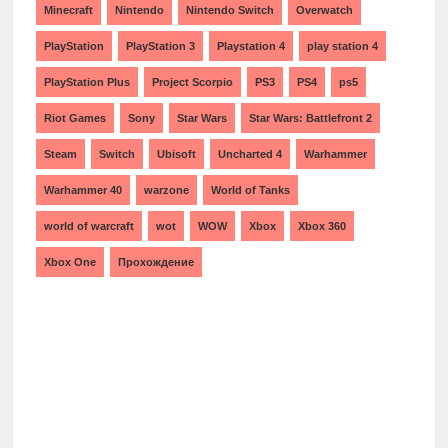
Minecraft
Nintendo
Nintendo Switch
Overwatch
PlayStation
PlayStation 3
Playstation 4
play station 4
PlayStation Plus
Project Scorpio
PS3
PS4
ps5
Riot Games
Sony
Star Wars
Star Wars: Battlefront 2
Steam
Switch
Ubisoft
Uncharted 4
Warhammer
Warhammer 40
warzone
World of Tanks
world of warcraft
wot
WOW
Xbox
Xbox 360
Xbox One
Прохождение