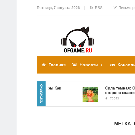
Пятница, 7 августа 2026
RSS
Письмо р
Главная
Новости
Консол
ПОПУЛЯРНО
Прохождение игры Как
Сила темная: Обрат
достать соседа
сторона сказки
310305
75043
МЕТКА: