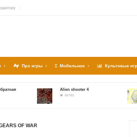
едактору
и
Про игры
Мобильное
Культовые иг
ная
Alien shooter 4
60760
GEARS OF WAR