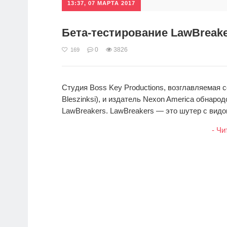
13:37, 07 МАРТА 2017
Бета-тестирование LawBreake
0
3826
169
Студия Boss Key Productions, возглавляемая с
Bleszinksi), и издатель Nexon America обнаро
LawBreakers. LawBreakers — это шутер с видом
- Чи