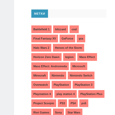
МЕТКИ
Battlefield 1
blizzard
cod
Final Fantasy XV
GeForce
gta
Halo Wars 2
Heroes of the Storm
Horizon Zero Dawn
legion
Mass Effect
Mass Effect: Andromeda
Microsoft
Minecraft
Nintendo
Nintendo Switch
Overwatch
PlayStation
PlayStation 3
Playstation 4
play station 4
PlayStation Plus
Project Scorpio
PS3
PS4
ps5
Riot Games
Sony
Star Wars