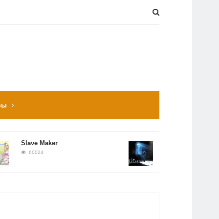
ры
Slave Maker
Прохождение Hitman:
Contracts
60024
56651