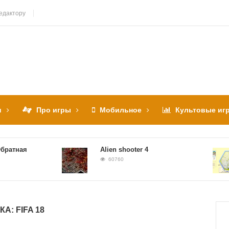
едактору
и
Про игры
Мобильное
Культовые иг
тная
Alien shooter 4
60760
КА:
FIFA 18