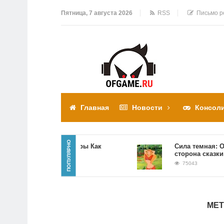
Пятница, 7 августа 2026
RSS
Письмо р
Главная
Новости
Консол
ПОПУЛЯРНО
Прохождение игры Как
Сила темная: Обра
достать соседа
сторона сказки
310304
75043
МЕТ