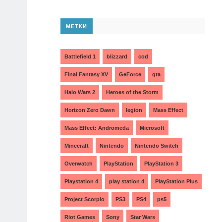
МЕТКИ
Battlefield 1
blizzard
cod
Final Fantasy XV
GeForce
gta
Halo Wars 2
Heroes of the Storm
Horizon Zero Dawn
legion
Mass Effect
Mass Effect: Andromeda
Microsoft
Minecraft
Nintendo
Nintendo Switch
Overwatch
PlayStation
PlayStation 3
Playstation 4
play station 4
PlayStation Plus
Project Scorpio
PS3
PS4
ps5
Riot Games
Sony
Star Wars