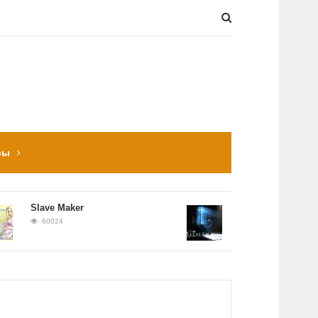
ры
Slave Maker
Прохождение Hitman:
Contracts
60024
56651