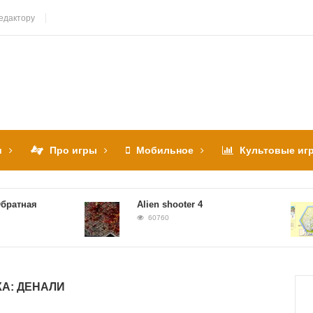
едактору
и
Про игры
Мобильное
Культовые иг
ная
Alien shooter 4
60760
КА:
ДЕНАЛИ