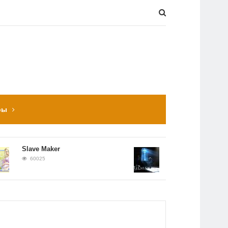
ры
Slave Maker
Прохождение Hitman:
Contracts
60025
56651