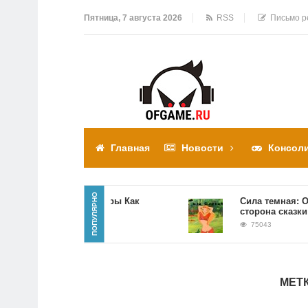
Пятница, 7 августа 2026
RSS
Письмо р
Главная
Новости
Консол
ПОПУЛЯРНО
Прохождение игры Как
Сила темная: Обрат
достать соседа
сторона сказки
310305
75043
МЕТ