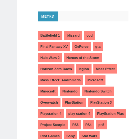
МЕТКИ
Battlefield 1
blizzard
cod
Final Fantasy XV
GeForce
gta
Halo Wars 2
Heroes of the Storm
Horizon Zero Dawn
legion
Mass Effect
Mass Effect: Andromeda
Microsoft
Minecraft
Nintendo
Nintendo Switch
Overwatch
PlayStation
PlayStation 3
Playstation 4
play station 4
PlayStation Plus
Project Scorpio
PS3
PS4
ps5
Riot Games
Sony
Star Wars