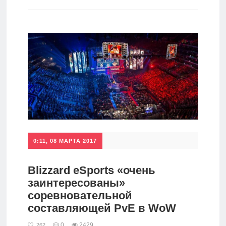
игры
Мобильное
Культовые
игры
0:11, 08 МАРТА 2017
Blizzard eSports «очень
заинтересованы»
соревновательной
составляющей PvE в WoW
0
2429
262