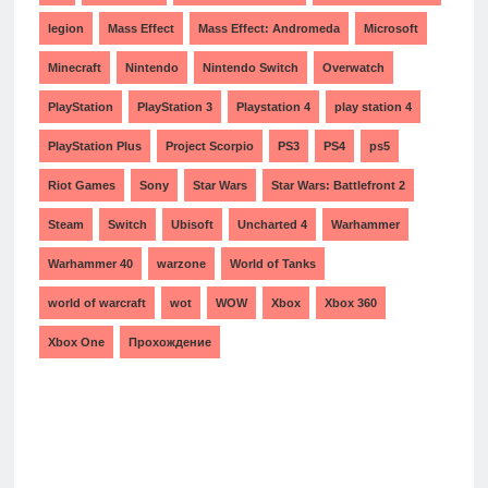
legion
Mass Effect
Mass Effect: Andromeda
Microsoft
Minecraft
Nintendo
Nintendo Switch
Overwatch
PlayStation
PlayStation 3
Playstation 4
play station 4
PlayStation Plus
Project Scorpio
PS3
PS4
ps5
Riot Games
Sony
Star Wars
Star Wars: Battlefront 2
Steam
Switch
Ubisoft
Uncharted 4
Warhammer
Warhammer 40
warzone
World of Tanks
world of warcraft
wot
WOW
Xbox
Xbox 360
Xbox One
Прохождение