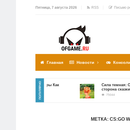
Пятница, 7 августа 2026
RSS
Письмо р
Главная
Новости
Консол
ПОПУЛЯРНО
Прохождение игры Как
Сила темная: Обрат
достать соседа
сторона сказки
310308
75044
МЕТКА:
CS:GO 