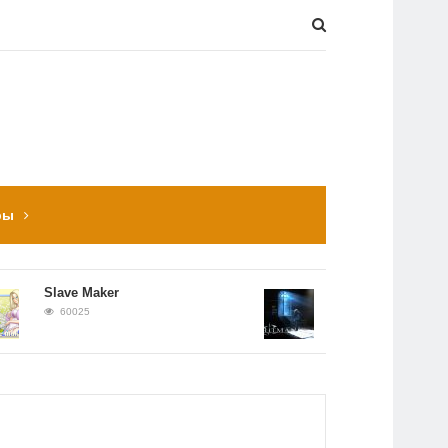
ры
Slave Maker
Прохождение Hitman:
Contracts
60025
56652