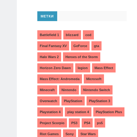
МЕТКИ
Battlefield 1
blizzard
cod
Final Fantasy XV
GeForce
gta
Halo Wars 2
Heroes of the Storm
Horizon Zero Dawn
legion
Mass Effect
Mass Effect: Andromeda
Microsoft
Minecraft
Nintendo
Nintendo Switch
Overwatch
PlayStation
PlayStation 3
Playstation 4
play station 4
PlayStation Plus
Project Scorpio
PS3
PS4
ps5
Riot Games
Sony
Star Wars