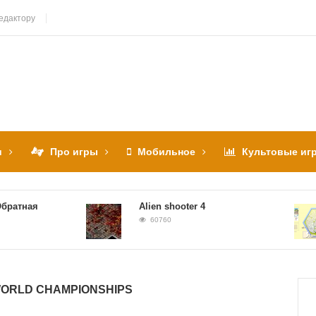
едактору
и
Про игры
Мобильное
Культовые иг
ная
Alien shooter 4
60760
WORLD CHAMPIONSHIPS