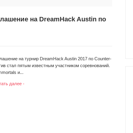
глашение на DreamHack Austin по
лашение на турнир DreamHack Austin 2017 по Counter-
лектив стал пятым известным участником соревнований.
mortals и...
тать далее -