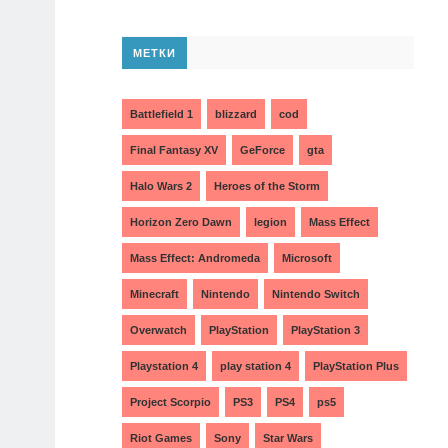
МЕТКИ
Battlefield 1
blizzard
cod
Final Fantasy XV
GeForce
gta
Halo Wars 2
Heroes of the Storm
Horizon Zero Dawn
legion
Mass Effect
Mass Effect: Andromeda
Microsoft
Minecraft
Nintendo
Nintendo Switch
Overwatch
PlayStation
PlayStation 3
Playstation 4
play station 4
PlayStation Plus
Project Scorpio
PS3
PS4
ps5
Riot Games
Sony
Star Wars