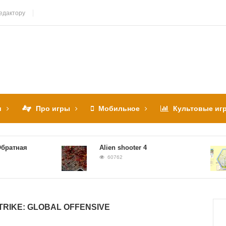
едактору
и
Про игры
Мобильное
Культовые иг
тная
Alien shooter 4
60762
RIKE: GLOBAL OFFENSIVE