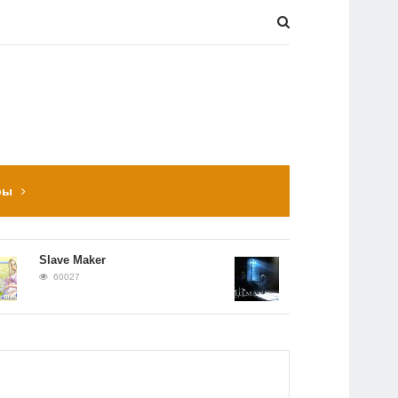
ры
Slave Maker
Прохождение Hitman:
Contracts
60027
56660