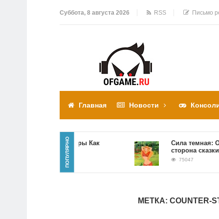
Суббота, 8 августа 2026
RSS
Письмо р
Главная
Новости
Консол
ПОПУЛЯРНО
Прохождение игры Как
Сила темная: Обра
достать соседа
сторона сказки
310310
75047
МЕТКА:
COUNTER-ST