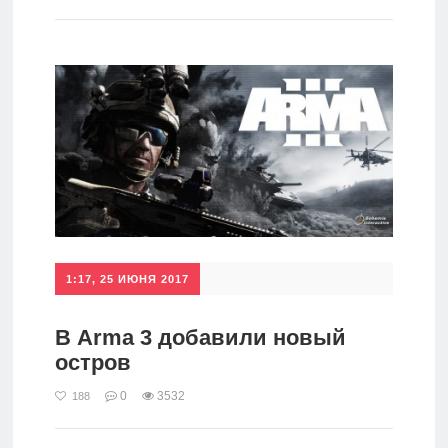
игры
Мобильное
Культовые
игры
1:17, 25 ИЮНЯ 2017
В Arma 3 добавили новый
остров
0
3532
188