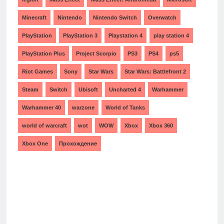
Minecraft
Nintendo
Nintendo Switch
Overwatch
PlayStation
PlayStation 3
Playstation 4
play station 4
PlayStation Plus
Project Scorpio
PS3
PS4
ps5
Riot Games
Sony
Star Wars
Star Wars: Battlefront 2
Steam
Switch
Ubisoft
Uncharted 4
Warhammer
Warhammer 40
warzone
World of Tanks
world of warcraft
wot
WOW
Xbox
Xbox 360
Xbox One
Прохождение