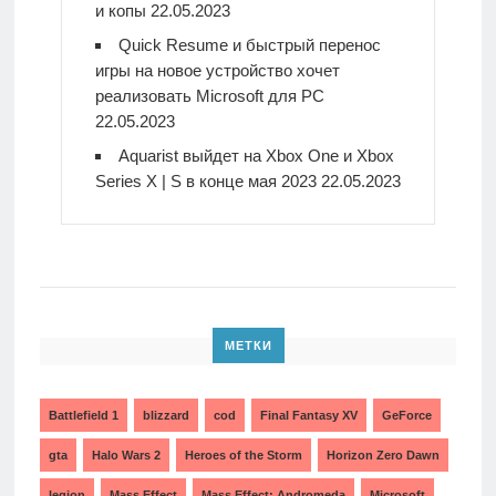
и копы
22.05.2023
Quick Resume и быстрый перенос
игры на новое устройство хочет
реализовать Microsoft для PC
22.05.2023
Aquarist выйдет на Xbox One и Xbox
Series X | S в конце мая 2023
22.05.2023
МЕТКИ
Battlefield 1
blizzard
cod
Final Fantasy XV
GeForce
gta
Halo Wars 2
Heroes of the Storm
Horizon Zero Dawn
legion
Mass Effect
Mass Effect: Andromeda
Microsoft