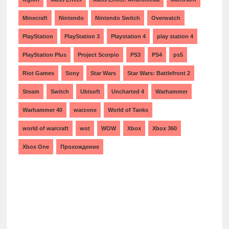
Minecraft
Nintendo
Nintendo Switch
Overwatch
PlayStation
PlayStation 3
Playstation 4
play station 4
PlayStation Plus
Project Scorpio
PS3
PS4
ps5
Riot Games
Sony
Star Wars
Star Wars: Battlefront 2
Steam
Switch
Ubisoft
Uncharted 4
Warhammer
Warhammer 40
warzone
World of Tanks
world of warcraft
wot
WOW
Xbox
Xbox 360
Xbox One
Прохождение