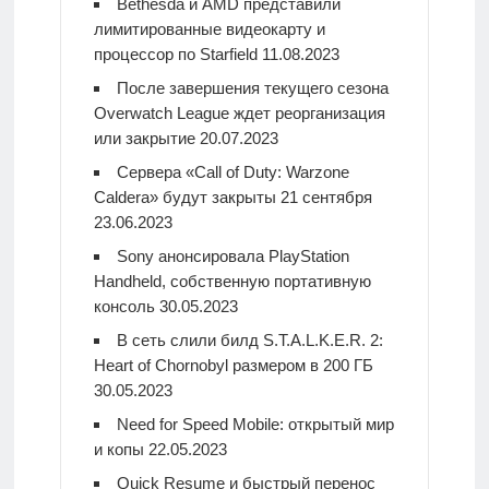
Bethesda и AMD представили
лимитированные видеокарту и
процессор по Starfield
11.08.2023
После завершения текущего сезона
Overwatch League ждет реорганизация
или закрытие
20.07.2023
Сервера «Call of Duty: Warzone
Caldera» будут закрыты 21 сентября
23.06.2023
Sony анонсировала PlayStation
Handheld, собственную портативную
консоль
30.05.2023
В сеть слили билд S.T.A.L.K.E.R. 2:
Heart of Chornobyl размером в 200 ГБ
30.05.2023
Need for Speed Mobile: открытый мир
и копы
22.05.2023
Quick Resume и быстрый перенос