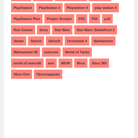
PlayStation
PlayStation 3
Playstation 4
play station 4
PlayStation Plus
Project Scorpio
PS3
PS4
ps5
Riot Games
Sony
Star Wars
Star Wars: Battlefront 2
Steam
Switch
Ubisoft
Uncharted 4
Warhammer
Warhammer 40
warzone
World of Tanks
world of warcraft
wot
WOW
Xbox
Xbox 360
Xbox One
Прохождение