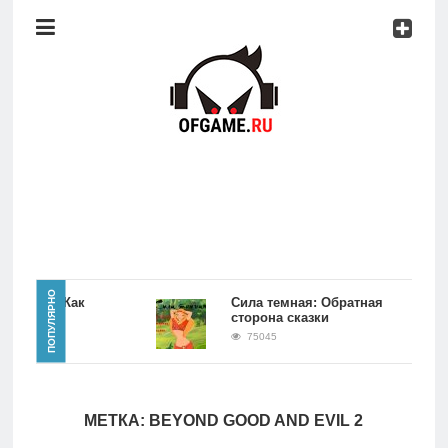
Консоли
Про
игры
Мобильное
Культовые
игры
Главная
ПОПУЛЯРНО
е игры Как
Сила темная: Обратная
еда
сторона сказки
Новости
75045
Консоли
МЕТКА:
BEYOND GOOD AND EVIL 2
Про