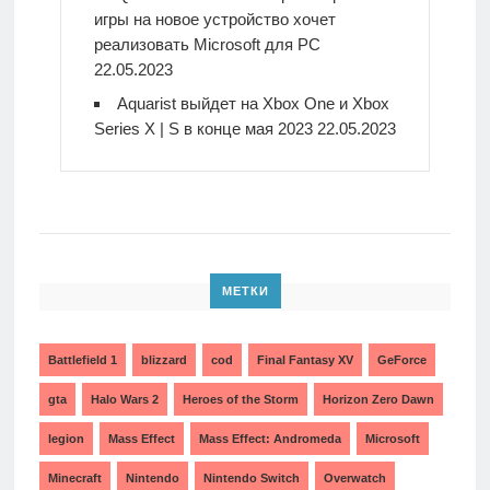
игры на новое устройство хочет
реализовать Microsoft для PC
22.05.2023
Aquarist выйдет на Xbox One и Xbox
Series X | S в конце мая 2023
22.05.2023
МЕТКИ
Battlefield 1
blizzard
cod
Final Fantasy XV
GeForce
gta
Halo Wars 2
Heroes of the Storm
Horizon Zero Dawn
legion
Mass Effect
Mass Effect: Andromeda
Microsoft
Minecraft
Nintendo
Nintendo Switch
Overwatch