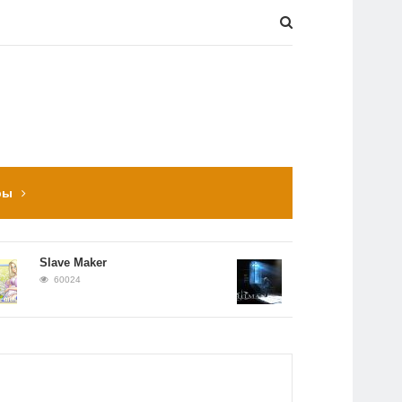
ры
Slave Maker
Прохождение Hitman
Contracts
60024
56651