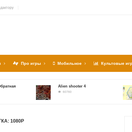
дактору
и
Про игры
Мобильное
Культовые иг
тная
Alien shooter 4
60760
ТКА:
1080P