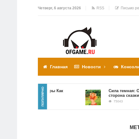
Четверг, 6 августа 2026
RSS
Письмо ре
Главная
Новости
Консол
ПОПУЛЯРНО
Прохождение игры Как
Сила темная: Обра
достать соседа
сторона сказки
310300
75043
МЕ