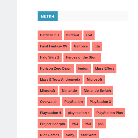
МЕТКИ
Battlefield 1
blizzard
cod
Final Fantasy XV
GeForce
gta
Halo Wars 2
Heroes of the Storm
Horizon Zero Dawn
legion
Mass Effect
Mass Effect: Andromeda
Microsoft
Minecraft
Nintendo
Nintendo Switch
Overwatch
PlayStation
PlayStation 3
Playstation 4
play station 4
PlayStation Plus
Project Scorpio
PS3
PS4
ps5
Riot Games
Sony
Star Wars