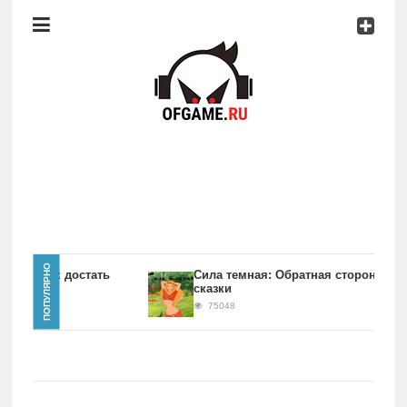
Консоли
Про
игры
Мобильное
Культовые
игры
Главная
ПОПУЛЯРНО
игры Как достать
Сила темная: Обратная сторона
сказки
Новости
75048
Консоли
Про