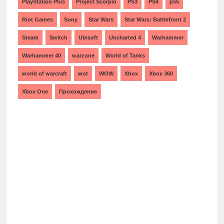
PlayStation Plus
Project Scorpio
PS3
PS4
ps5
Riot Games
Sony
Star Wars
Star Wars: Battlefront 2
Steam
Switch
Ubisoft
Uncharted 4
Warhammer
Warhammer 40
warzone
World of Tanks
world of warcraft
wot
WOW
Xbox
Xbox 360
Xbox One
Прохождение