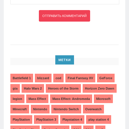
МЕТКИ
Battlefield 1
blizzard
cod
Final Fantasy XV
GeForce
gta
Halo Wars 2
Heroes of the Storm
Horizon Zero Dawn
legion
Mass Effect
Mass Effect: Andromeda
Microsoft
Minecraft
Nintendo
Nintendo Switch
Overwatch
PlayStation
PlayStation 3
Playstation 4
play station 4