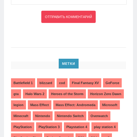
МЕТКИ
Battlefield 1
blizzard
cod
Final Fantasy XV
GeForce
gta
Halo Wars 2
Heroes of the Storm
Horizon Zero Dawn
legion
Mass Effect
Mass Effect: Andromeda
Microsoft
Minecraft
Nintendo
Nintendo Switch
Overwatch
PlayStation
PlayStation 3
Playstation 4
play station 4