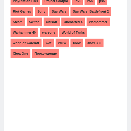
PlayStation Plus
Project Scorpio
PS3
PS4
ps5
Riot Games
Sony
Star Wars
Star Wars: Battlefront 2
Steam
Switch
Ubisoft
Uncharted 4
Warhammer
Warhammer 40
warzone
World of Tanks
world of warcraft
wot
WOW
Xbox
Xbox 360
Xbox One
Прохождение