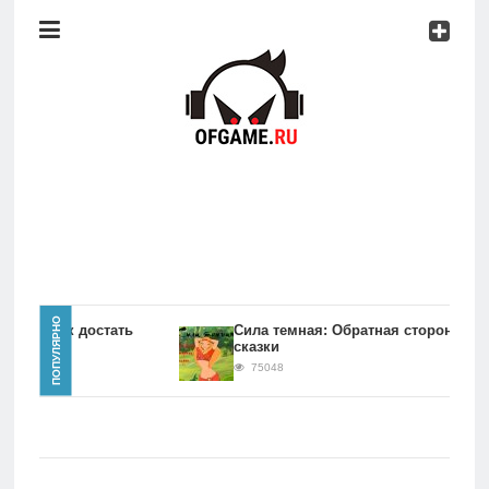
Консоли
Про
игры
Мобильное
Культовые
игры
Главная
ПОПУЛЯРНО
игры Как достать
Сила темная: Обратная сторона
сказки
Новости
75048
Консоли
Про