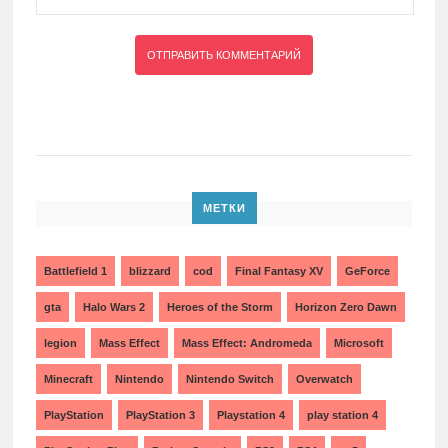
МЕТКИ
Battlefield 1
blizzard
cod
Final Fantasy XV
GeForce
gta
Halo Wars 2
Heroes of the Storm
Horizon Zero Dawn
legion
Mass Effect
Mass Effect: Andromeda
Microsoft
Minecraft
Nintendo
Nintendo Switch
Overwatch
PlayStation
PlayStation 3
Playstation 4
play station 4