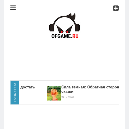
Консоли
Про
игры
Мобильное
Культовые
игры
Главная
ПОПУЛЯРНО
игры Как достать
Сила темная: Обратная сторона
сказки
Новости
75041
Консоли
Про