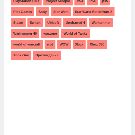
PlayStation Plus
Project Scorpio
PS3
PS4
ps5
Riot Games
Sony
Star Wars
Star Wars: Battlefront 2
Steam
Switch
Ubisoft
Uncharted 4
Warhammer
Warhammer 40
warzone
World of Tanks
world of warcraft
wot
WOW
Xbox
Xbox 360
Xbox One
Прохождение